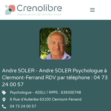
Open mai
Andre SOLER - Andre SOLER Psychologue à
Clermont-Ferrand RDV par téléphone : 04 73
24 00 57
Psychologue - ADELI / RPPS : 639300748
6 Rue d'Aulteribe 63100 Clermont-Ferrand
04 73 24 00 57