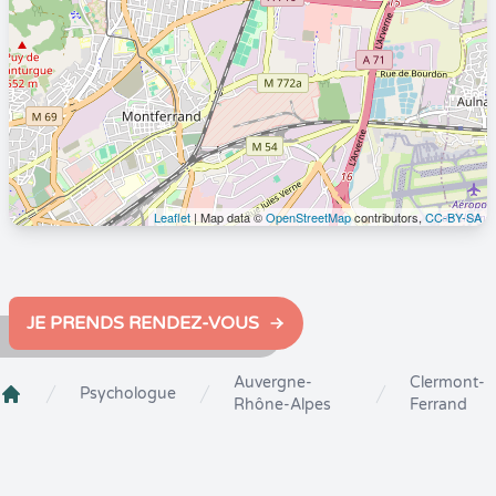
Leaflet
| Map data ©
OpenStreetMap
contributors,
CC-BY-SA
JE PRENDS RENDEZ-VOUS
Auvergne-
Clermont-
Psychologue
Rhône-Alpes
Ferrand
Crenolibre