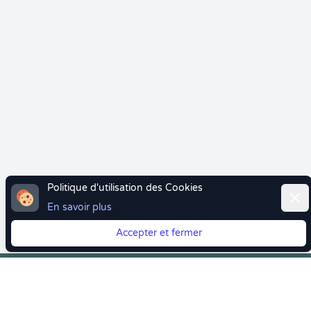
Politique d'utilisation des Cookies
Ferm
En savoir plus
Accepter et fermer
Vous quittez Doctolib ? Faites votre transition vers