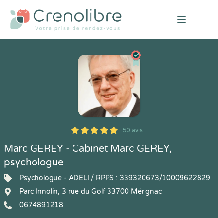
Open mai
50 avis
5
1
5
50
Marc GEREY - Cabinet Marc GEREY,
psychologue
Psychologue - ADELI / RPPS : 339320673/10009622829
Parc Innolin, 3 rue du Golf 33700 Mérignac
0674891218