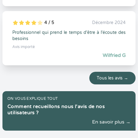
4 / 5
Décembre 2024
5
1
4
0
Professionnel qui prend le temps d'être à l'écoute des
besoins
Avis importé
Wilfried G
Tous les avis →
ON VOUS EXPLIQUE TOUT
Comment recueillons nous l'avis de nos
utilisateurs ?
En savoir plus →