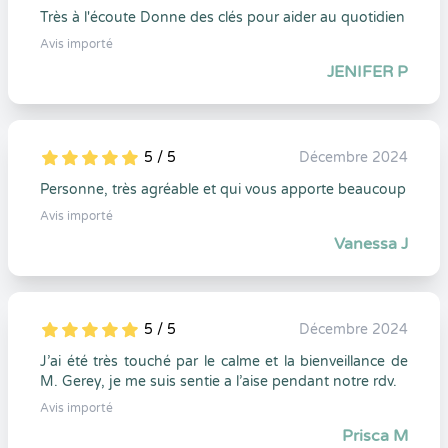
Très à l'écoute Donne des clés pour aider au quotidien
Avis importé
JENIFER P
5 / 5
Décembre 2024
5
1
5
0
Personne, très agréable et qui vous apporte beaucoup
Avis importé
Vanessa J
5 / 5
Décembre 2024
5
1
5
0
J’ai été très touché par le calme et la bienveillance de
M. Gerey, je me suis sentie a l’aise pendant notre rdv.
Avis importé
Prisca M