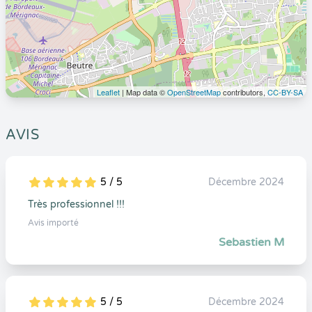
Leaflet
| Map data ©
OpenStreetMap
contributors,
CC-BY-SA
AVIS
5 / 5
Décembre 2024
5
1
5
0
Très professionnel !!!
Avis importé
Sebastien M
5 / 5
Décembre 2024
5
1
5
0