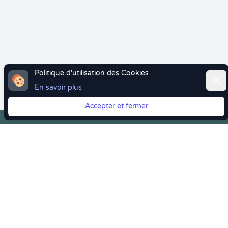
Politique d'utilisation des Cookies
Ferm
En savoir plus
Accepter et fermer
Vous quittez Doctolib ? Faites votre transition vers
Crenolibre tout en douceur !