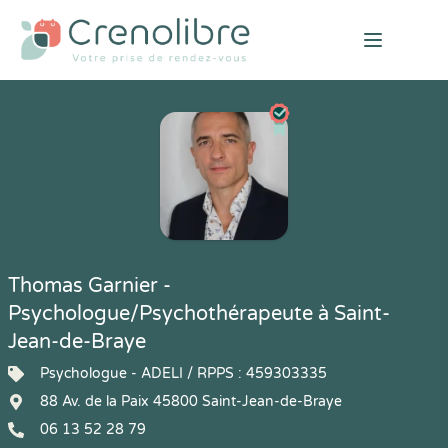
Open mai
Thomas Garnier -
Psychologue/Psychothérapeute à Saint-
Jean-de-Braye
Psychologue - ADELI / RPPS : 459303335
88 Av. de la Paix 45800 Saint-Jean-de-Braye
06 13 52 28 79