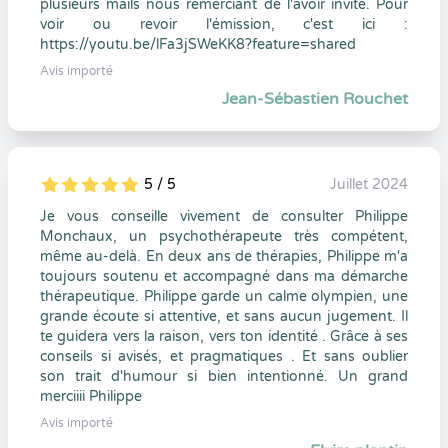
plusieurs mails nous remerciant de l'avoir invité. Pour
voir ou revoir l'émission, c'est ici :
https://youtu.be/lFa3jSWeKK8?feature=shared
Avis importé
Jean-Sébastien Rouchet
5 / 5
Juillet 2024
5
1
5
0
Je vous conseille vivement de consulter Philippe
Monchaux, un psychothérapeute très compétent,
même au-delà. En deux ans de thérapies, Philippe m'a
toujours soutenu et accompagné dans ma démarche
thérapeutique. Philippe garde un calme olympien, une
grande écoute si attentive, et sans aucun jugement. Il
te guidera vers la raison, vers ton identité . Grâce à ses
conseils si avisés, et pragmatiques . Et sans oublier
son trait d'humour si bien intentionné. Un grand
merciiii Philippe
Avis importé