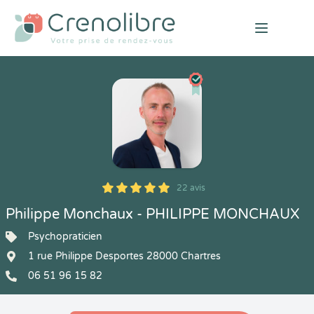
Open mai
22 avis
5
1
5
22
Philippe Monchaux - PHILIPPE MONCHAUX
Psychopraticien
1 rue Philippe Desportes 28000 Chartres
06 51 96 15 82