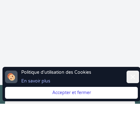
Politique d'utilisation des Cookies
Ferm
En savoir plus
Accepter et fermer
Vous quittez Doctolib ? Faites votre transition vers
Crenolibre tout en douceur !