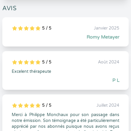
AVIS
5 / 5
Janvier 2025
5
1
5
0
Romy Metayer
5 / 5
Août 2024
5
1
5
0
Excelent thérapeute
P L
5 / 5
Juillet 2024
5
1
5
0
Merci à Philippe Monchaux pour son passage dans
notre émission. Son témoignage a été particulièrement
apprécié par nos abonnés puisque nous avons reçus