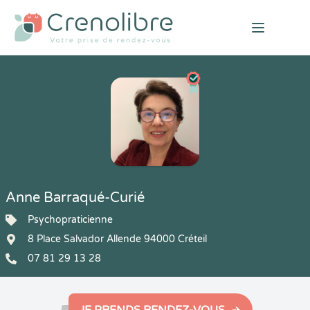
Open mai
Anne Barraqué-Curié
Psychopraticienne
8 Place Salvador Allende 94000 Créteil
07 81 29 13 28