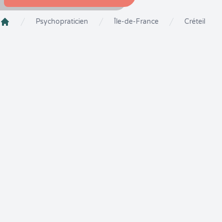
Psychopraticien
Île-de-France
Créteil
Crenolibre