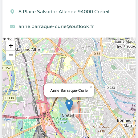
8 Place Salvador Allende 94000 Créteil
anne.barraque-curie@outlook.fr
+
−
×
Anne Barraqué-Curié