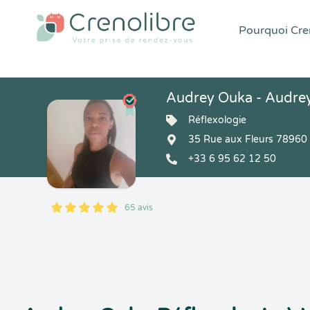
Pourquoi Cren
Audrey Ouka - Audre
Réflexologie
35 Rue aux Fleurs 78960 
+33 6 95 62 12 50
65 avis
5
1
5
65