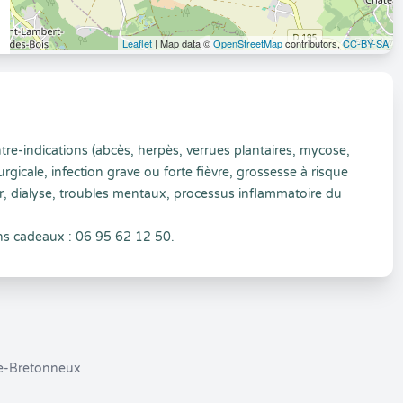
Leaflet
| Map data ©
OpenStreetMap
contributors,
CC-BY-SA
ntre-indications (abcès, herpès, verrues plantaires, mycose,
rgicale, infection grave ou forte fièvre, grossesse à risque
, dialyse, troubles mentaux, processus inflammatoire du
ons cadeaux : 06 95 62 12 50.
le-Bretonneux