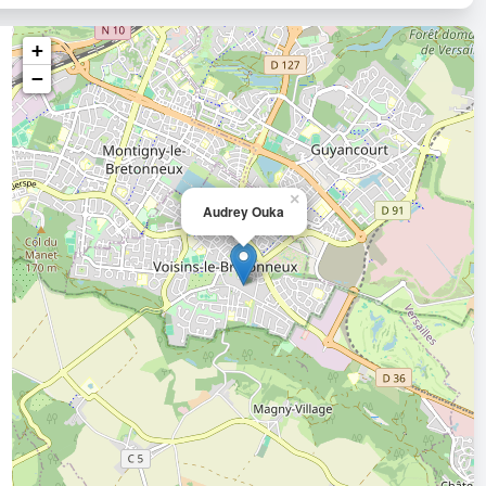
+
−
×
Audrey Ouka