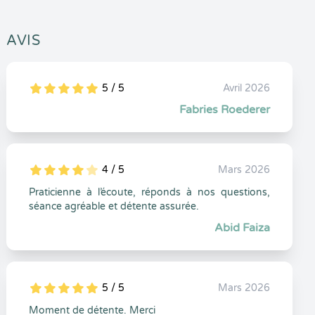
AVIS
5 / 5
Avril 2026
5
1
5
0
Fabries Roederer
4 / 5
Mars 2026
5
1
4
0
Praticienne à l’écoute, réponds à nos questions,
séance agréable et détente assurée.
Abid Faiza
5 / 5
Mars 2026
5
1
5
0
Moment de détente. Merci