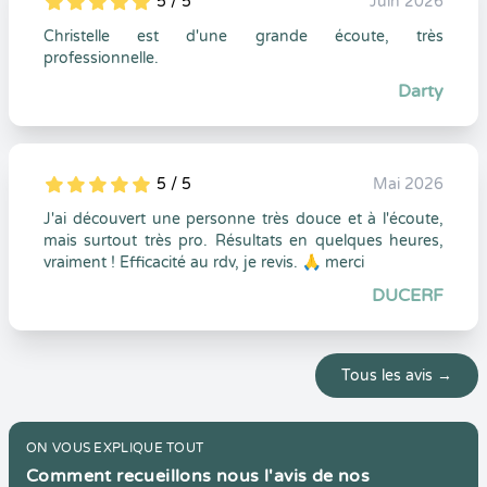
5 / 5
Juin 2026
5
1
5
0
Christelle est d'une grande écoute, très
professionnelle.
Darty
5 / 5
Mai 2026
5
1
5
0
J'ai découvert une personne très douce et à l'écoute,
mais surtout très pro. Résultats en quelques heures,
vraiment ! Efficacité au rdv, je revis. 🙏 merci
DUCERF
Tous les avis →
ON VOUS EXPLIQUE TOUT
Comment recueillons nous l'avis de nos