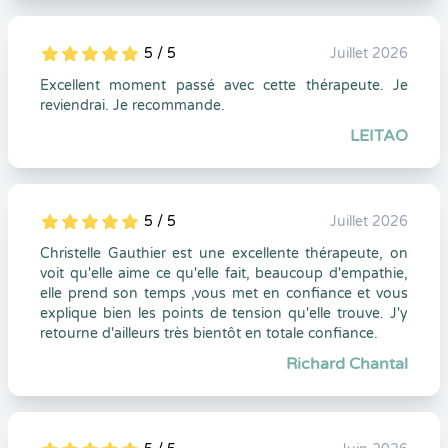
5 / 5
Juillet 2026
5
1
5
0
Excellent moment passé avec cette thérapeute. Je
reviendrai. Je recommande.
LEITAO
5 / 5
Juillet 2026
5
1
5
0
Christelle Gauthier est une excellente thérapeute, on
voit qu'elle aime ce qu'elle fait, beaucoup d'empathie,
elle prend son temps ,vous met en confiance et vous
explique bien les points de tension qu'elle trouve. J'y
retourne d'ailleurs très bientôt en totale confiance.
Richard Chantal