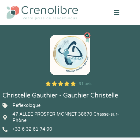
Open mai
31 avis
5
1
5
31
Christelle Gauthier - Gauthier Christelle
Réflexologue
47 ALLEE PROSPER MONNET 38670 Chasse-sur-
Rhône
+33 6 32 61 74 90