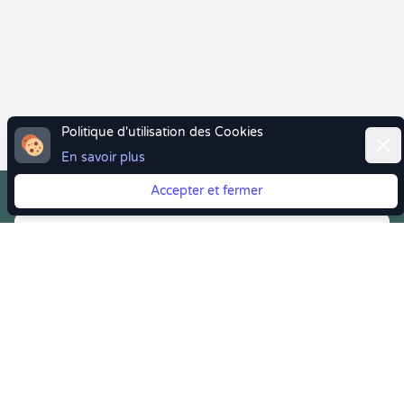
Politique d'utilisation des Cookies
Ferm
En savoir plus
Accepter et fermer
Vous quittez Doctolib ? Faites votre transition vers
Crenolibre tout en douceur !