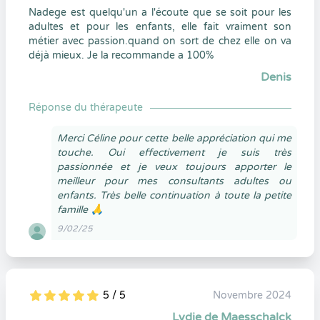
Nadege est quelqu'un a l'écoute que se soit pour les
adultes et pour les enfants, elle fait vraiment son
métier avec passion.quand on sort de chez elle on va
déjà mieux. Je la recommande a 100%
Denis
Réponse du thérapeute
Merci Céline pour cette belle appréciation qui me
touche. Oui effectivement je suis très
passionnée et je veux toujours apporter le
meilleur pour mes consultants adultes ou
enfants. Très belle continuation à toute la petite
famille 🙏
9/02/25
5 / 5
Novembre 2024
5
1
5
0
Lydie de Maesschalck