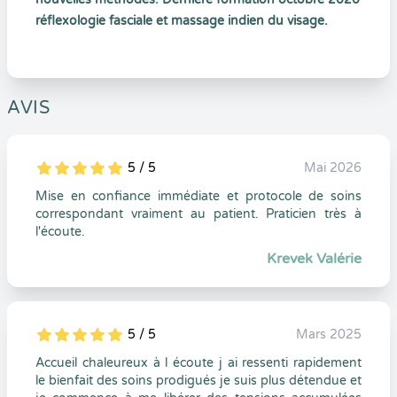
réflexologie fasciale et massage indien du visage.
AVIS
5 / 5
Mai 2026
5
1
5
0
Mise en confiance immédiate et protocole de soins
correspondant vraiment au patient. Praticien très à
l'écoute.
Krevek Valérie
5 / 5
Mars 2025
5
1
5
0
Accueil chaleureux à l écoute j ai ressenti rapidement
le bienfait des soins prodigués je suis plus détendue et