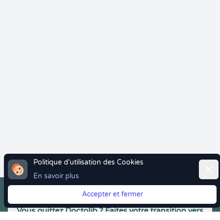
Politique d'utilisation des Cookies
Ferm
En savoir plus
Accepter et fermer
Vous quittez Doctolib ? Faites votre transition vers
Crenolibre tout en douceur !