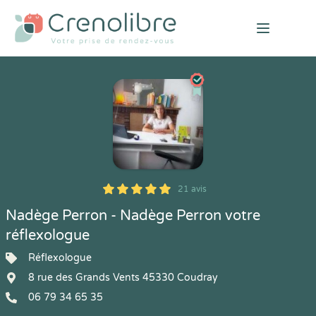
Open mai
21 avis
5
1
5
21
Nadège Perron - Nadège Perron votre
réflexologue
Réflexologue
8 rue des Grands Vents 45330 Coudray
06 79 34 65 35