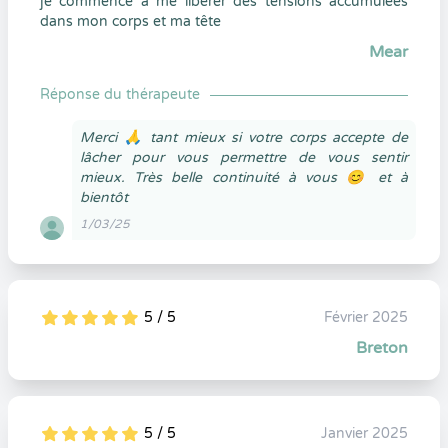
je commence à me libérer des tensions accumulées
dans mon corps et ma tête
Mear
Réponse du thérapeute
Merci 🙏 tant mieux si votre corps accepte de
lâcher pour vous permettre de vous sentir
mieux. Très belle continuité à vous 😊 et à
bientôt
1/03/25
5 / 5
Février 2025
5
1
5
0
Breton
5 / 5
Janvier 2025
5
1
5
0