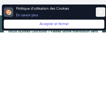
Politique d'utilisation des Cookies
Ferm
En savoir plus
Accepter et fermer
Vous quittez Doctolib ? Faites votre transition vers
Crenolibre tout en douceur !
Crenolibre
, Votre rendez-vous bien-être
Youtube
Facebook
Pintereset
Instagram
LinkedIn