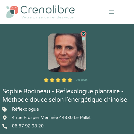
Open mai
24 avis
5
1
5
24
Sophie Bodineau - Reflexologue plantaire -
Méthode douce selon l'énergétique chinoise
Réflexologue
4 rue Prosper Mérimée 44330 Le Pallet
06 67 92 98 20