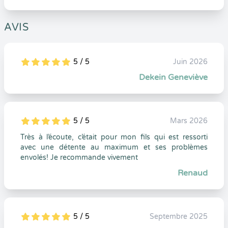
AVIS
5 / 5
Juin 2026
5
1
5
0
Dekein Geneviève
5 / 5
Mars 2026
5
1
5
0
Très à l’écoute, c’était pour mon fils qui est ressorti
avec une détente au maximum et ses problèmes
envolés! Je recommande vivement
Renaud
5 / 5
Septembre 2025
5
1
5
0