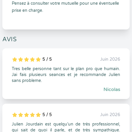
Pensez à consulter votre mutuelle pour une éventuelle
prise en charge.
AVIS
5 / 5
Juin 2026
5
1
5
0
Tres belle personne tant sur le plan pro que humain.
Jai fais plusieurs seances et je recommande Julien
sans probleme.
Nicolas
5 / 5
Juin 2026
5
1
5
0
Julien Jourdain est quelqu’un de très professionnel,
qui sait de quoi il parle, et de très sympathique.