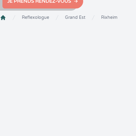
JE PRENDS RENDEZ-VOUS
Reflexologue
Grand Est
Rixheim
Crenolibre