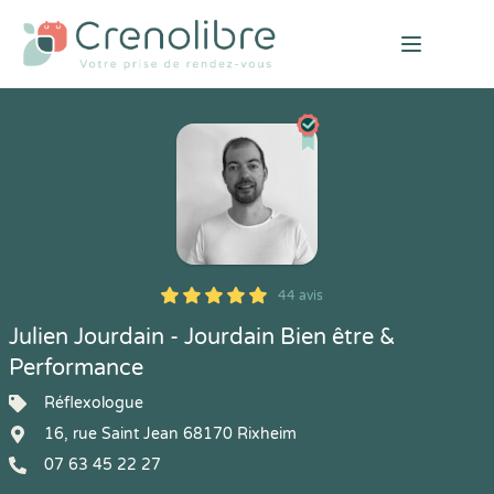
Open mai
44 avis
5
1
5
44
Julien Jourdain - Jourdain Bien être &
Performance
Réflexologue
16, rue Saint Jean 68170 Rixheim
07 63 45 22 27