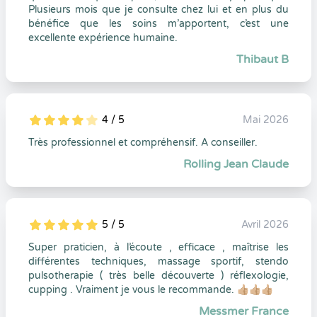
Plusieurs mois que je consulte chez lui et en plus du
bénéfice que les soins m’apportent, c’est une
excellente expérience humaine.
Thibaut B
4 / 5
Mai 2026
5
1
4
0
Très professionnel et compréhensif. A conseiller.
Rolling Jean Claude
5 / 5
Avril 2026
5
1
5
0
Super praticien, à l’écoute , efficace , maîtrise les
différentes techniques, massage sportif, stendo
pulsotherapie ( très belle découverte ) réflexologie,
cupping . Vraiment je vous le recommande. 👍🏼👍🏼👍🏼
Messmer France