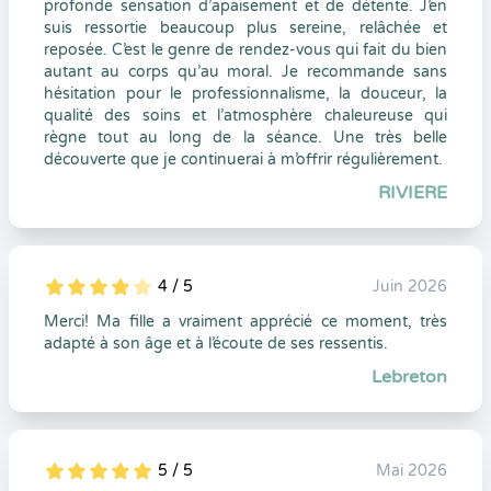
profonde sensation d’apaisement et de détente. J’en
suis ressortie beaucoup plus sereine, relâchée et
reposée. C’est le genre de rendez-vous qui fait du bien
autant au corps qu’au moral. Je recommande sans
hésitation pour le professionnalisme, la douceur, la
qualité des soins et l’atmosphère chaleureuse qui
règne tout au long de la séance. Une très belle
découverte que je continuerai à m’offrir régulièrement.
RIVIERE
4 / 5
Juin 2026
5
1
4
0
Merci! Ma fille a vraiment apprécié ce moment, très
adapté à son âge et à l’écoute de ses ressentis.
Lebreton
5 / 5
Mai 2026
5
1
5
0