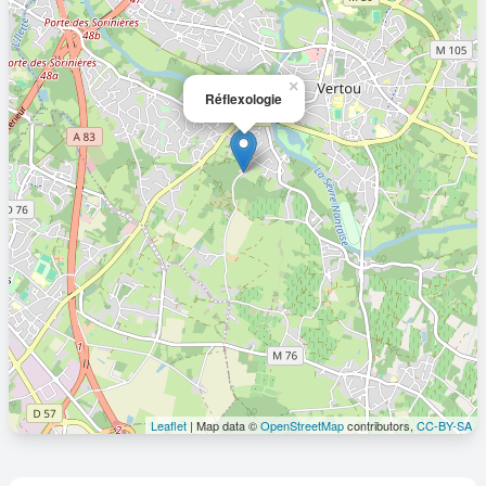
×
Réflexologie
Leaflet
| Map data ©
OpenStreetMap
contributors,
CC-BY-SA