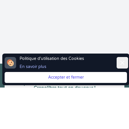
Politique d'utilisation des Cookies
Ferm
En savoir plus
Accepter et fermer
Vous quittez Doctolib ? Faites votre transition vers
Crenolibre tout en douceur !