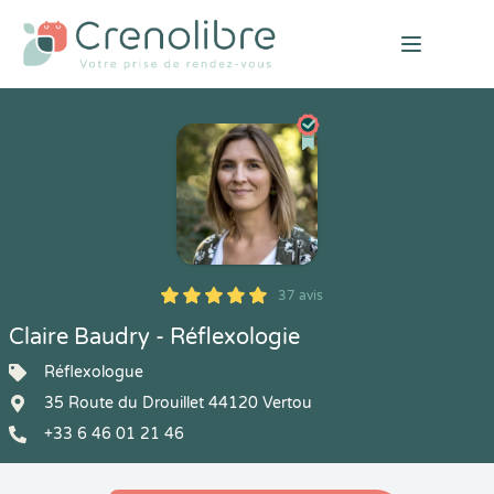
Open mai
37 avis
5
1
5
37
Claire Baudry - Réflexologie
Réflexologue
35 Route du Drouillet 44120 Vertou
+33 6 46 01 21 46