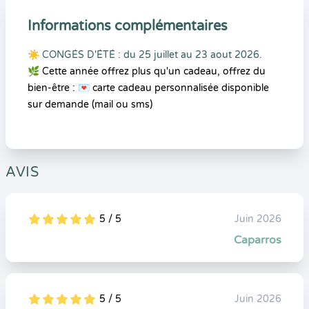
Informations complémentaires
☀️ CONGÉS D'ÉTÉ : du 25 juillet au 23 aout 2026.
🌿 Cette année offrez plus qu'un cadeau, offrez du
bien-être : 💌 carte cadeau personnalisée disponible
sur demande (mail ou sms)
AVIS
5 / 5
Juin 2026
5
1
5
0
Caparros
5 / 5
Juin 2026
5
1
5
0