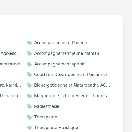
Accompagnement Parental
Accompagnement Enfant et Adolescent
Accompagnement jeune maman
motionnel
Accompagnement sportif
Coach en Développement Personnel
Bio-énergéticienne, thérapeute karmique, sophro-relaxologue
Bionergéticienne et Naturopathe ACMOS
Magnétiseur, Sophrologue, Thérapeute en Accompagnement émotionnel, Micronutritionniste, Formatrice en Magnétisme, et en Accompagnement émotionnel
Magnétisme, reboutement, lithotherapie, karmatherapie
Radiesthésie
Thérapeute
Thérapeute Holistique