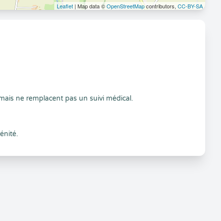
Leaflet
| Map data ©
OpenStreetMap
contributors,
CC-BY-SA
ais ne remplacent pas un suivi médical.
énité.