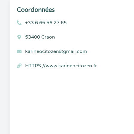
Coordonnées
+33 6 65 56 27 65
53400 Craon
karineocitozen@gmail.com
HTTPS://www.karineocitozen.fr