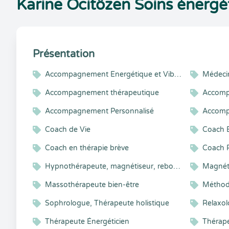
Karine Ocitôzen Soins énergé
Présentation
Accompagnement Energétique et Vibratoire
Médeci
Accompagnement thérapeutique
Accomp
Accompagnement Personnalisé
Accomp
Coach de Vie
Coach B
Coach en thérapie brève
Coach 
Hypnothérapeute, magnétiseur, reboutement, massages énergétiques et détente
Magnéti
Massothérapeute bien-être
Méthod
Sophrologue, Thérapeute holistique
Thérapeute Énergéticien
Thérape