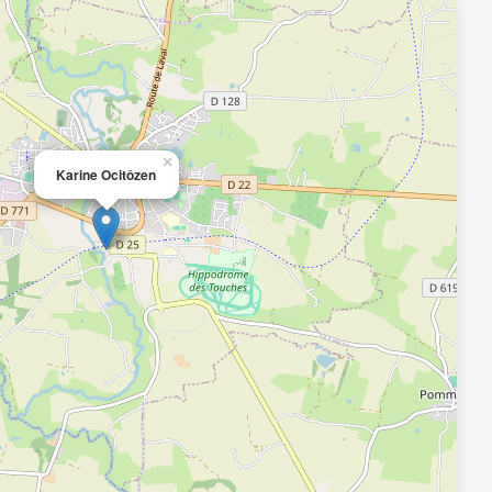
×
Karine Ocitôzen