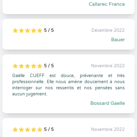
Callarec France
5 / 5
Décembre 2022
5
1
5
0
Bauer
5 / 5
Novembre 2022
5
1
5
0
Gaëlle CUEFF est douce, prévenante et très
professionnelle. Elle nous amène doucement à nous
interroger sur nos ressentis et nos pensées sans
aucun jugement.
Bossard Gaelle
5 / 5
Novembre 2022
5
1
5
0