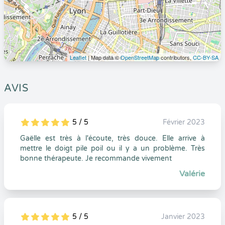
Leaflet
| Map data ©
OpenStreetMap
contributors,
CC-BY-SA
AVIS
5 / 5
Février 2023
5
1
5
0
Gaëlle est très à l'écoute, très douce. Elle arrive à
mettre le doigt pile poil ou il y a un problème. Très
bonne thérapeute. Je recommande vivement
Valérie
5 / 5
Janvier 2023
5
1
5
0