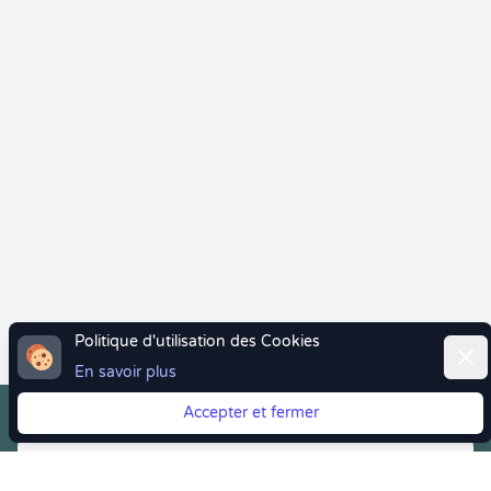
Politique d'utilisation des Cookies
Ferm
En savoir plus
Accepter et fermer
Vous quittez Doctolib ? Faites votre transition vers
Crenolibre tout en douceur !