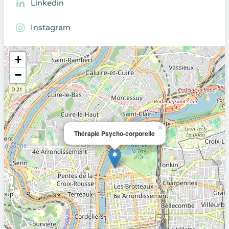
Linkedin
Instagram
+
−
×
Thérapie Psycho-corporelle