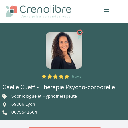
Open mai
5 avis
5
1
5
5
Gaelle Cueff - Thérapie Psycho-corporelle
Sophrologue et Hypnothérapeute
69006 Lyon
0675541664