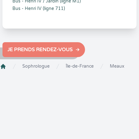
Bus - Henri IV / Jardin (ligne M1)
Bus - Henri IV (ligne 711)
JE PRENDS RENDEZ-VOUS
Sophrologue
Île-de-France
Meaux
Crenolibre