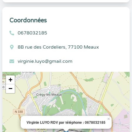
Coordonnées
0678032185
8B rue des Cordeliers, 77100 Meaux
virginie.luyo@gmail.com
+
−
×
Virginie LUYO RDV par téléphone : 0678032185