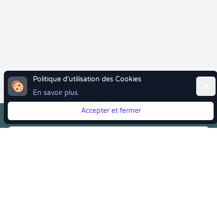
Politique d'utilisation des Cookies
Ferm
En savoir plus
Accepter et fermer
Vous quittez Doctolib ? Faites votre transition vers
Crenolibre tout en douceur !