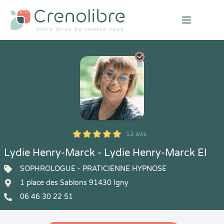
Open mai
12 avis
5
1
5
12
Lydie Henry-Marck - Lydie Henry-Marck EI
SOPHROLOGUE - PRATICIENNE HYPNOSE
1 place des Sablons 91430 Igny
06 46 30 22 51