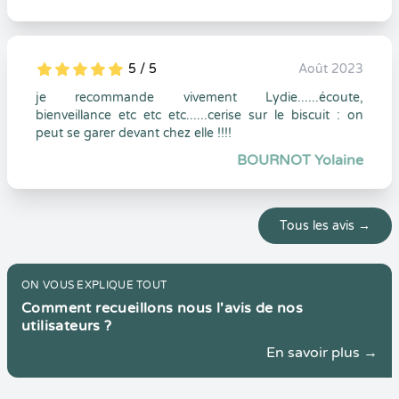
5 / 5
Août 2023
5
1
5
0
je recommande vivement Lydie......écoute,
bienveillance etc etc etc......cerise sur le biscuit : on
peut se garer devant chez elle !!!!
BOURNOT Yolaine
Tous les avis →
ON VOUS EXPLIQUE TOUT
Comment recueillons nous l'avis de nos
utilisateurs ?
En savoir plus →