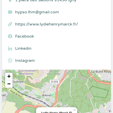
1 place des Sablons 91430 Igny
hypso.lhm@gmail.com
https://www.lydiehenrymarck.fr/
Facebook
Linkedin
Instagram
+
−
×
Lydie Henry-Marck EI