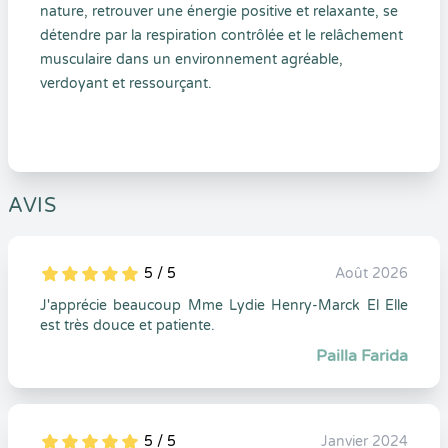
nature, retrouver une énergie positive et relaxante, se
détendre par la respiration contrôlée et le relâchement
musculaire dans un environnement agréable,
verdoyant et ressourçant.
AVIS
5 / 5
Août 2026
5
1
5
0
J'apprécie beaucoup Mme Lydie Henry-Marck El Elle
est très douce et patiente.
Pailla Farida
5 / 5
Janvier 2024