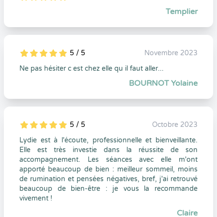
5
1
5
0
Templier
5 / 5
Novembre 2023
5
1
5
0
Ne pas hésiter c est chez elle qu il faut aller...
BOURNOT Yolaine
5 / 5
Octobre 2023
5
1
5
0
Lydie est à l'écoute, professionnelle et bienveillante.
Elle est très investie dans la réussite de son
accompagnement. Les séances avec elle m'ont
apporté beaucoup de bien : meilleur sommeil, moins
de rumination et pensées négatives, bref, j'ai retrouvé
beaucoup de bien-être : je vous la recommande
vivement !
Claire