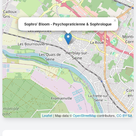
×
Sophro' Bloom - Psychopraticienne & Sophrologue
Leaflet
| Map data ©
OpenStreetMap
contributors,
CC-BY-SA