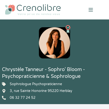
Open mai
Chrystèle Tanneur - Sophro' Bloom -
Psychopraticienne & Sophrologue
Sophrologue Psychopraticienne
3, rue Sainte Honorine 95220 Herblay
06 32 77 24 52