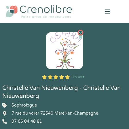
Open mai
15 avis
5
1
5
15
Christelle Van Nieuwenberg - Christelle Van
Nieuwenberg
Sophrologue
7 rue du volier 72540 Mareil-en-Champagne
07 66 04 48 81