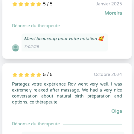
5 / 5
Janvier 2025
5
1
5
0
Moreira
Réponse du thérapeute
Merci beaucoup pour votre notation 🥰
7/02/25
5 / 5
Octobre 2024
5
1
5
0
Partagez votre expérience Rdv went very well. I was
extremely relaxed after massage. We had a very nice
conversation about natural birth préparation and
options. ce thérapeute
Olga
Réponse du thérapeute