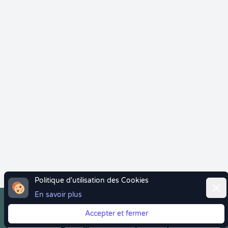
Politique d'utilisation des Cookies
Ferm
En savoir plus
Accepter et fermer
Vous quittez Doctolib ? Faites votre transition vers