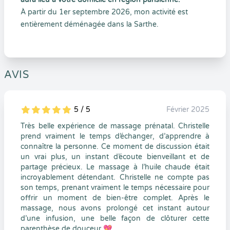
À partir du 1er septembre 2026, mon activité est
entièrement déménagée dans la Sarthe.
AVIS
5 / 5
Février 2025
5
1
5
0
Très belle expérience de massage prénatal. Christelle
prend vraiment le temps d’échanger, d’apprendre à
connaître la personne. Ce moment de discussion était
un vrai plus, un instant d’écoute bienveillant et de
partage précieux. Le massage à l’huile chaude était
incroyablement détendant. Christelle ne compte pas
son temps, prenant vraiment le temps nécessaire pour
offrir un moment de bien-être complet. Après le
massage, nous avons prolongé cet instant autour
d’une infusion, une belle façon de clôturer cette
parenthèse de douceur 💖