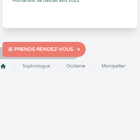
Humaniste de Gestalt avril 2022
JE PRENDS RENDEZ-VOUS
Sophrologue
Occitanie
Montpellier
Crenolibre