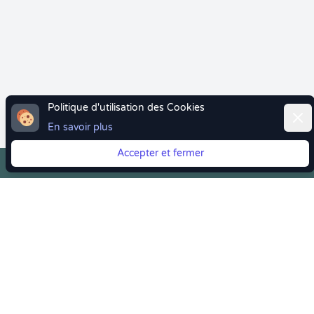
Politique d'utilisation des Cookies
Ferm
En savoir plus
Accepter et fermer
Vous quittez Doctolib ? Faites votre transition vers
Crenolibre tout en douceur !