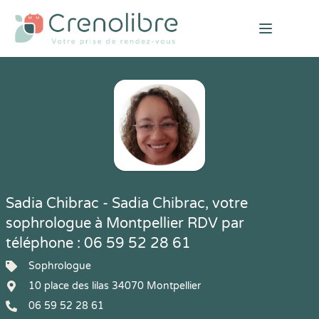
Open mai
Sadia Chibrac - Sadia Chibrac, votre
sophrologue à Montpellier RDV par
téléphone : 06 59 52 28 61
Sophrologue
10 place des lilas 34070 Montpellier
06 59 52 28 61