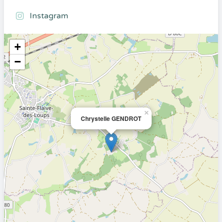
Instagram
+
−
×
Chrystelle GENDROT