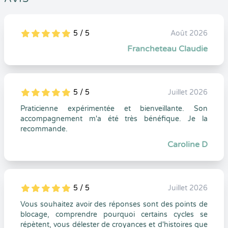
5 / 5
Août 2026
5
1
5
0
Francheteau Claudie
5 / 5
Juillet 2026
5
1
5
0
Praticienne expérimentée et bienveillante. Son
accompagnement m'a été très bénéfique. Je la
recommande.
Caroline D
5 / 5
Juillet 2026
5
1
5
0
Vous souhaitez avoir des réponses sont des points de
blocage, comprendre pourquoi certains cycles se
répètent, vous délester de croyances et d'histoires que