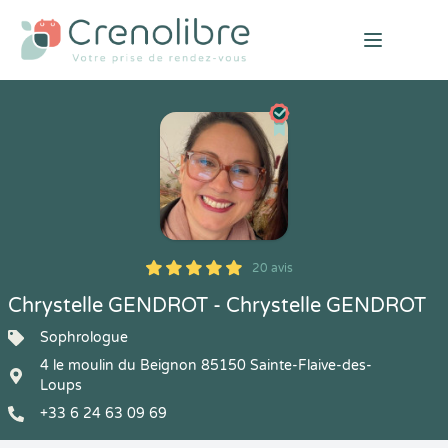
Open mai
20 avis
5
1
5
20
Chrystelle GENDROT - Chrystelle GENDROT
Sophrologue
4 le moulin du Beignon 85150 Sainte-Flaive-des-
Loups
+33 6 24 63 09 69