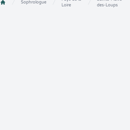
Sophrologue
Loire
des-Loups
Crenolibre