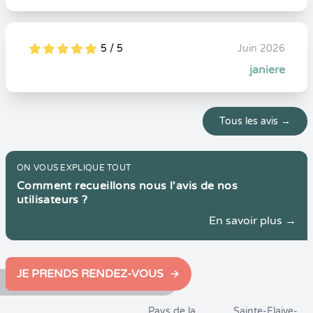
5 / 5
Juin 2026
5
1
5
0
janiere
Tous les avis →
ON VOUS EXPLIQUE TOUT
Comment recueillons nous l'avis de nos
utilisateurs ?
En savoir plus →
JE PRENDS RENDEZ-VOUS
Pays de la
Sainte-Flaive-