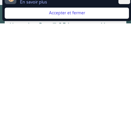
En savoir plus
Accepter et fermer
Vous quittez Doctolib ? Faites votre transition vers
Crenolibre tout en douceur !
Crenolibre
, Votre rendez-vous bien-être
Youtube
Facebook
Pintereset
Instagram
LinkedIn
Crenolibre récompensée et soutenue par