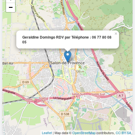
−
×
Geraldine Domingo RDV par Téléphone : 06 77 80 08
05
Leaflet
| Map data ©
OpenStreetMap
contributors,
CC-BY-SA