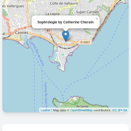
×
Sophrologie by Catherine Cherain
Leaflet
| Map data ©
OpenStreetMap
contributors,
CC-BY-SA