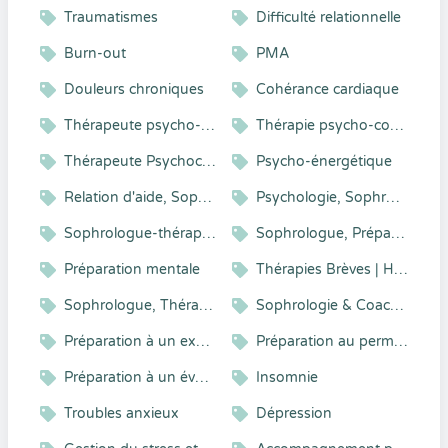
Traumatismes
Difficulté relationnelle
Burn-out
PMA
Douleurs chroniques
Cohérance cardiaque
Thérapeute psycho-corporel
Thérapie psycho-corporelle
Thérapeute Psychocorporel
Psycho-énergétique
Relation d'aide, Sophrologie, Energétique
Psychologie, Sophrologie
Sophrologue-thérapeute psychocorporel
Sophrologue, Préparateur mental, Coach professionnel
Préparation mentale
Thérapies Brèves | Hypnose | Coaching
Sophrologue, Thérapeute holistique
Sophrologie & Coaching
Préparation à un examen
Préparation au permis de conduire
Préparation à un évènement
Insomnie
Troubles anxieux
Dépression