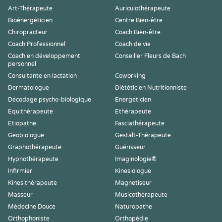
Art-Thérapeute
Auriculothérapeute
Bioénergéticien
Centre Bien-être
Chiropracteur
Coach Bien-être
Coach Professionnel
Coach de vie
Coach en développement
Conseiller Fleurs de Bach
personnel
Consultante en lactation
Coworking
Dermatologue
Diététicien Nutritionniste
Décodage psycho-biologique
Energéticien
Equithérapeute
Ethérapeute
Etiopathe
Fasciathérapeute
Geobiologue
Gestalt-Thérapeute
Graphothérapeute
Guérisseur
Hypnothérapeute
Imaginologie®
Infirmier
Kinesiologue
Kinesithérapeute
Magnetiseur
Masseur
Musicothérapeute
Médecine Douce
Naturopathe
Orthophoniste
Orthopédie