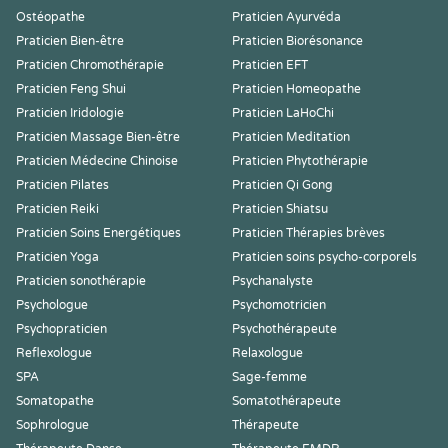
Ostéopathe
Praticien Ayurvéda
Praticien Bien-être
Praticien Biorésonance
Praticien Chromothérapie
Praticien EFT
Praticien Feng Shui
Praticien Homeopathe
Praticien Iridologie
Praticien LaHoChi
Praticien Massage Bien-être
Praticien Meditation
Praticien Médecine Chinoise
Praticien Phytothérapie
Praticien Pilates
Praticien Qi Gong
Praticien Reiki
Praticien Shiatsu
Praticien Soins Energétiques
Praticien Thérapies brèves
Praticien Yoga
Praticien soins psycho-corporels
Praticien sonothérapie
Psychanalyste
Psychologue
Psychomotricien
Psychopraticien
Psychothérapeute
Reflexologue
Relaxologue
SPA
Sage-femme
Somatopathe
Somatothérapeute
Sophrologue
Thérapeute