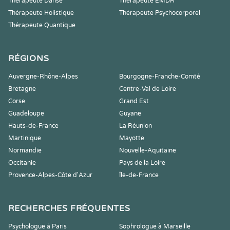
Thérapeute Danse
Thérapeute EMDR
Thérapeute Holistique
Thérapeute Psychocorporel
Thérapeute Quantique
RÉGIONS
Auvergne-Rhône-Alpes
Bourgogne-Franche-Comté
Bretagne
Centre-Val de Loire
Corse
Grand Est
Guadeloupe
Guyane
Hauts-de-France
La Réunion
Martinique
Mayotte
Normandie
Nouvelle-Aquitaine
Occitanie
Pays de la Loire
Provence-Alpes-Côte d'Azur
Île-de-France
RECHERCHES FRÉQUENTES
Psychologue à Paris
Sophrologue à Marseille