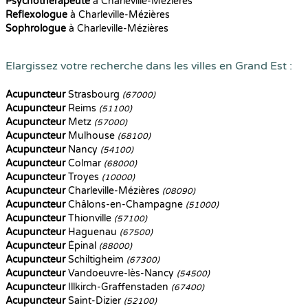
Psychothérapeute
à Charleville-Mézières
Reflexologue
à Charleville-Mézières
Sophrologue
à Charleville-Mézières
Elargissez votre recherche dans les villes en Grand Est :
Acupuncteur
Strasbourg
(67000)
Acupuncteur
Reims
(51100)
Acupuncteur
Metz
(57000)
Acupuncteur
Mulhouse
(68100)
Acupuncteur
Nancy
(54100)
Acupuncteur
Colmar
(68000)
Acupuncteur
Troyes
(10000)
Acupuncteur
Charleville-Mézières
(08090)
Acupuncteur
Châlons-en-Champagne
(51000)
Acupuncteur
Thionville
(57100)
Acupuncteur
Haguenau
(67500)
Acupuncteur
Épinal
(88000)
Acupuncteur
Schiltigheim
(67300)
Acupuncteur
Vandoeuvre-lès-Nancy
(54500)
Acupuncteur
Illkirch-Graffenstaden
(67400)
Acupuncteur
Saint-Dizier
(52100)