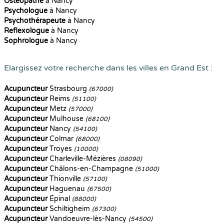
Ostéopathe
à Nancy
Psychologue
à Nancy
Psychothérapeute
à Nancy
Reflexologue
à Nancy
Sophrologue
à Nancy
Elargissez votre recherche dans les villes en Grand Est :
Acupuncteur
Strasbourg
(67000)
Acupuncteur
Reims
(51100)
Acupuncteur
Metz
(57000)
Acupuncteur
Mulhouse
(68100)
Acupuncteur
Nancy
(54100)
Acupuncteur
Colmar
(68000)
Acupuncteur
Troyes
(10000)
Acupuncteur
Charleville-Mézières
(08090)
Acupuncteur
Châlons-en-Champagne
(51000)
Acupuncteur
Thionville
(57100)
Acupuncteur
Haguenau
(67500)
Acupuncteur
Épinal
(88000)
Acupuncteur
Schiltigheim
(67300)
Acupuncteur
Vandoeuvre-lès-Nancy
(54500)