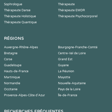
Sophrologue
Thérapeute
Thérapeute Danse
Thérapeute EMDR
Thérapeute Holistique
Thérapeute Psychocorporel
Thérapeute Quantique
RÉGIONS
Auvergne-Rhône-Alpes
Bourgogne-Franche-Comté
Bretagne
Centre-Val de Loire
Corse
Grand Est
Guadeloupe
Guyane
Hauts-de-France
La Réunion
Martinique
Mayotte
Normandie
Nouvelle-Aquitaine
Occitanie
Pays de la Loire
Provence-Alpes-Côte d'Azur
Île-de-France
RECHERCHES FRÉQUENTES