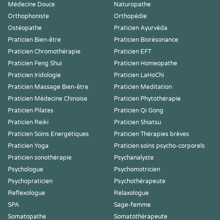
Médecine Douce
Naturopathe
Orthophoniste
Orthopédie
Ostéopathe
Praticien Ayurvéda
Praticien Bien-être
Praticien Biorésonance
Praticien Chromothérapie
Praticien EFT
Praticien Feng Shui
Praticien Homeopathe
Praticien Iridologie
Praticien LaHoChi
Praticien Massage Bien-être
Praticien Meditation
Praticien Médecine Chinoise
Praticien Phytothérapie
Praticien Pilates
Praticien Qi Gong
Praticien Reiki
Praticien Shiatsu
Praticien Soins Energétiques
Praticien Thérapies brèves
Praticien Yoga
Praticien soins psycho-corporels
Praticien sonothérapie
Psychanalyste
Psychologue
Psychomotricien
Psychopraticien
Psychothérapeute
Reflexologue
Relaxologue
SPA
Sage-femme
Somatopathe
Somatothérapeute