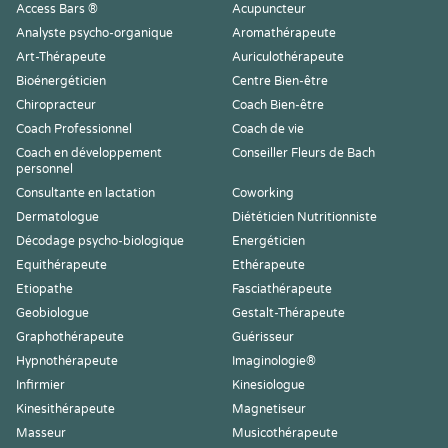
Access Bars ®
Acupuncteur
Analyste psycho-organique
Aromathérapeute
Art-Thérapeute
Auriculothérapeute
Bioénergéticien
Centre Bien-être
Chiropracteur
Coach Bien-être
Coach Professionnel
Coach de vie
Coach en développement
Conseiller Fleurs de Bach
personnel
Consultante en lactation
Coworking
Dermatologue
Diététicien Nutritionniste
Décodage psycho-biologique
Energéticien
Equithérapeute
Ethérapeute
Etiopathe
Fasciathérapeute
Geobiologue
Gestalt-Thérapeute
Graphothérapeute
Guérisseur
Hypnothérapeute
Imaginologie®
Infirmier
Kinesiologue
Kinesithérapeute
Magnetiseur
Masseur
Musicothérapeute