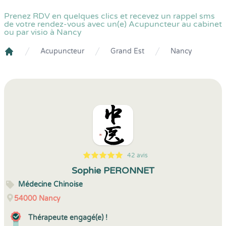
Prenez RDV en quelques clics et recevez un rappel sms
de votre rendez-vous avec un(e) Acupuncteur au cabinet
ou par visio à Nancy
Acupuncteur
Grand Est
Nancy
Crenolibre
42 avis
5
1
5
42
Sophie PERONNET
Médecine Chinoise
54000
Nancy
Thérapeute engagé(e) !