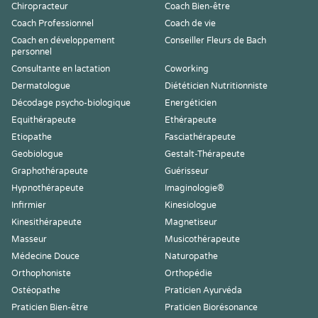
Chiropracteur
Coach Bien-être
Coach Professionnel
Coach de vie
Coach en développement
Conseiller Fleurs de Bach
personnel
Consultante en lactation
Coworking
Dermatologue
Diététicien Nutritionniste
Décodage psycho-biologique
Energéticien
Equithérapeute
Ethérapeute
Etiopathe
Fasciathérapeute
Geobiologue
Gestalt-Thérapeute
Graphothérapeute
Guérisseur
Hypnothérapeute
Imaginologie®
Infirmier
Kinesiologue
Kinesithérapeute
Magnetiseur
Masseur
Musicothérapeute
Médecine Douce
Naturopathe
Orthophoniste
Orthopédie
Ostéopathe
Praticien Ayurvéda
Praticien Bien-être
Praticien Biorésonance