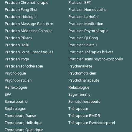
Praticien Chromothérapie
Praticien EFT
Praticien Feng Shui
Praticien Homeopathe
Praticien Iridologie
Praticien LaHoChi
Praticien Massage Bien-être
Praticien Meditation
Praticien Médecine Chinoise
Praticien Phytothérapie
Praticien Pilates
Praticien Qi Gong
Praticien Reiki
Praticien Shiatsu
Praticien Soins Energétiques
Praticien Thérapies brèves
Praticien Yoga
Praticien soins psycho-corporels
Praticien sonothérapie
Psychanalyste
Psychologue
Psychomotricien
Psychopraticien
Psychothérapeute
Reflexologue
Relaxologue
SPA
Sage-femme
Somatopathe
Somatothérapeute
Sophrologue
Thérapeute
Thérapeute Danse
Thérapeute EMDR
Thérapeute Holistique
Thérapeute Psychocorporel
Thérapeute Quantique