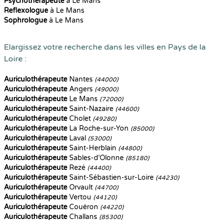
Psychothérapeute
à Le Mans
Reflexologue
à Le Mans
Sophrologue
à Le Mans
Elargissez votre recherche dans les villes en Pays de la
Loire :
Auriculothérapeute
Nantes
(44000)
Auriculothérapeute
Angers
(49000)
Auriculothérapeute
Le Mans
(72000)
Auriculothérapeute
Saint-Nazaire
(44600)
Auriculothérapeute
Cholet
(49280)
Auriculothérapeute
La Roche-sur-Yon
(85000)
Auriculothérapeute
Laval
(53000)
Auriculothérapeute
Saint-Herblain
(44800)
Auriculothérapeute
Sables-d'Olonne
(85180)
Auriculothérapeute
Rezé
(44400)
Auriculothérapeute
Saint-Sébastien-sur-Loire
(44230)
Auriculothérapeute
Orvault
(44700)
Auriculothérapeute
Vertou
(44120)
Auriculothérapeute
Couëron
(44220)
Auriculothérapeute
Challans
(85300)