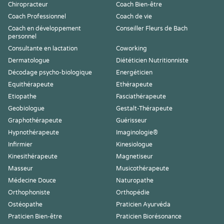
Chiropracteur
Coach Bien-être
Coach Professionnel
Coach de vie
Coach en développement
Conseiller Fleurs de Bach
personnel
Consultante en lactation
Coworking
Dermatologue
Diététicien Nutritionniste
Décodage psycho-biologique
Energéticien
Equithérapeute
Ethérapeute
Etiopathe
Fasciathérapeute
Geobiologue
Gestalt-Thérapeute
Graphothérapeute
Guérisseur
Hypnothérapeute
Imaginologie®
Infirmier
Kinesiologue
Kinesithérapeute
Magnetiseur
Masseur
Musicothérapeute
Médecine Douce
Naturopathe
Orthophoniste
Orthopédie
Ostéopathe
Praticien Ayurvéda
Praticien Bien-être
Praticien Biorésonance