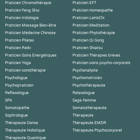
Praticien Chromothérapie
Praticien EFT
Praticien Feng Shui
Praticien Homeopathe
Praticien Iridologie
Praticien LaHoChi
Praticien Massage Bien-être
Praticien Meditation
Praticien Médecine Chinoise
Praticien Phytothérapie
Praticien Pilates
Praticien Qi Gong
Praticien Reiki
Praticien Shiatsu
Praticien Soins Energétiques
Praticien Thérapies brèves
Praticien Yoga
Praticien soins psycho-corporels
Praticien sonothérapie
Psychanalyste
Psychologue
Psychomotricien
Psychopraticien
Psychothérapeute
Reflexologue
Relaxologue
SPA
Sage-femme
Somatopathe
Somatothérapeute
Sophrologue
Thérapeute
Thérapeute Danse
Thérapeute EMDR
Thérapeute Holistique
Thérapeute Psychocorporel
Thérapeute Quantique