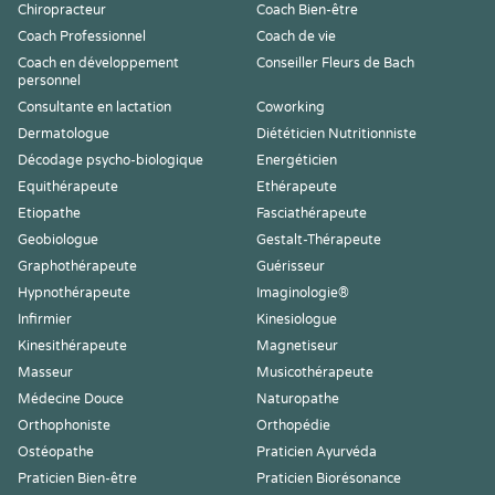
Chiropracteur
Coach Bien-être
Coach Professionnel
Coach de vie
Coach en développement
Conseiller Fleurs de Bach
personnel
Consultante en lactation
Coworking
Dermatologue
Diététicien Nutritionniste
Décodage psycho-biologique
Energéticien
Equithérapeute
Ethérapeute
Etiopathe
Fasciathérapeute
Geobiologue
Gestalt-Thérapeute
Graphothérapeute
Guérisseur
Hypnothérapeute
Imaginologie®
Infirmier
Kinesiologue
Kinesithérapeute
Magnetiseur
Masseur
Musicothérapeute
Médecine Douce
Naturopathe
Orthophoniste
Orthopédie
Ostéopathe
Praticien Ayurvéda
Praticien Bien-être
Praticien Biorésonance