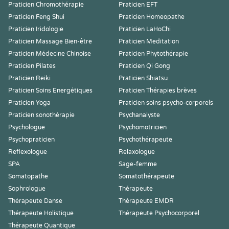
Praticien Chromothérapie
Praticien EFT
Praticien Feng Shui
Praticien Homeopathe
Praticien Iridologie
Praticien LaHoChi
Praticien Massage Bien-être
Praticien Meditation
Praticien Médecine Chinoise
Praticien Phytothérapie
Praticien Pilates
Praticien Qi Gong
Praticien Reiki
Praticien Shiatsu
Praticien Soins Energétiques
Praticien Thérapies brèves
Praticien Yoga
Praticien soins psycho-corporels
Praticien sonothérapie
Psychanalyste
Psychologue
Psychomotricien
Psychopraticien
Psychothérapeute
Reflexologue
Relaxologue
SPA
Sage-femme
Somatopathe
Somatothérapeute
Sophrologue
Thérapeute
Thérapeute Danse
Thérapeute EMDR
Thérapeute Holistique
Thérapeute Psychocorporel
Thérapeute Quantique