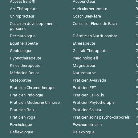
Access Bars ®
Acupuncteur
A
Art-Thérapeute
Auriculothérapeute
B
Chiropracteur
Coach Bien-être
C
Coach en développement
Conseiller Fleurs de Bach
C
personnel
Dermatologue
Diététicien Nutritionniste
D
Equithérapeute
Ethérapeute
E
Geobiologue
Gestalt-Thérapeute
G
Hypnothérapeute
Imaginologie®
I
Kinesithérapeute
Magnetiseur
M
Médecine Douce
Naturopathe
O
Ostéopathe
Praticien Ayurvéda
P
Praticien Chromothérapie
Praticien EFT
P
Praticien Iridologie
Praticien LaHoChi
P
Praticien Médecine Chinoise
Praticien Phytothérapie
P
Praticien Reiki
Praticien Shiatsu
P
Praticien Yoga
Praticien soins psycho-corporels
P
Psychologue
Psychomotricien
P
Reflexologue
Relaxologue
S