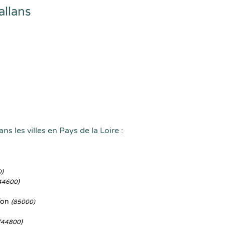
allans
ns les villes en Pays de la Loire :
0)
44600)
Yon
(85000)
(44800)