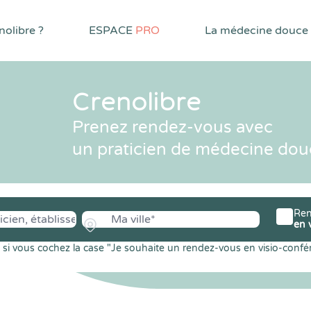
olibre ?
ESPACE
PRO
La médecine douce
Crenolibre
Prenez rendez-vous avec
un praticien de médecine dou
Ren
en 
si vous cochez la case "Je souhaite un rendez-vous en visio-confé