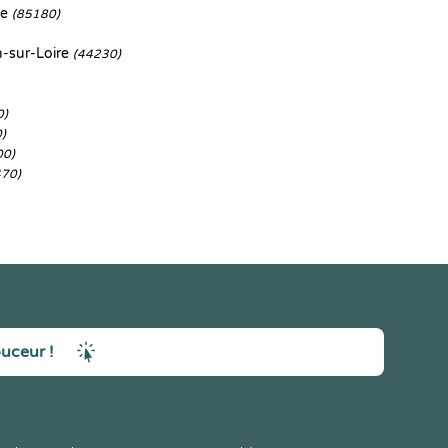
ne
(85180)
n-sur-Loire
(44230)
0)
)
00)
470)
ouceur !