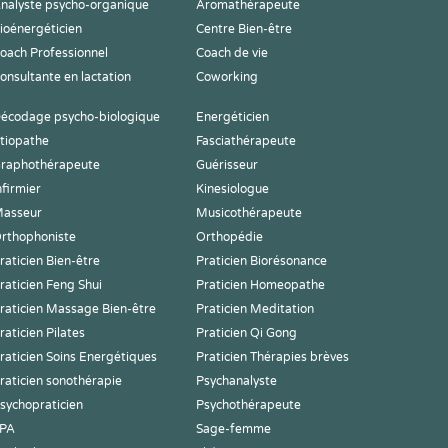
nalyste psycho-organique
Aromathérapeute
ioénergéticien
Centre Bien-être
oach Professionnel
Coach de vie
onsultante en lactation
Coworking
écodage psycho-biologique
Energéticien
tiopathe
Fasciathérapeute
raphothérapeute
Guérisseur
nfirmier
Kinesiologue
asseur
Musicothérapeute
rthophoniste
Orthopédie
raticien Bien-être
Praticien Biorésonance
raticien Feng Shui
Praticien Homeopathe
raticien Massage Bien-être
Praticien Meditation
raticien Pilates
Praticien Qi Gong
raticien Soins Energétiques
Praticien Thérapies brèves
raticien sonothérapie
Psychanalyste
sychopraticien
Psychothérapeute
PA
Sage-femme