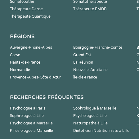
Somatopathe
Somatothérapeute
S
Thérapeute Danse
Thérapeute EMDR
T
Thérapeute Quantique
RÉGIONS
Auvergne-Rhône-Alpes
Bourgogne-Franche-Comté
B
Corse
Grand Est
G
Hauts-de-France
La Réunion
M
Normandie
Nouvelle-Aquitaine
O
Provence-Alpes-Côte d'Azur
Île-de-France
RECHERCHES FRÉQUENTES
Psychologue à Paris
Sophrologue à Marseille
N
Sophrologue à Lille
Psychologue à Lille
K
Psychologue à Marseille
Naturopathe à Lille
C
Kinésiologue à Marseille
Diététicien Nutritionniste à Lille