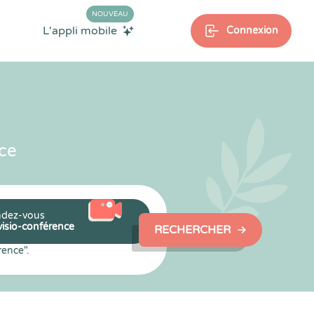
NOUVEAU
L'appli mobile
Connexion
ce
dez-vous
visio-conférence
RECHERCHER
rence".