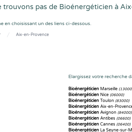
 trouvons pas de Bioénergéticien à Ai
he en choisissant un des liens ci-dessous.
r
Aix-en-Provence
Elargissez votre recherche d
Bioénergéticien
Marseille
(13000
Bioénergéticien
Nice
(06000)
Bioénergéticien
Toulon
(83000)
Bioénergéticien
Aix-en-Provenc
Bioénergéticien
Avignon
(84000)
Bioénergéticien
Antibes
(06600)
Bioénergéticien
Cannes
(06400)
Bioénergéticien
La Seyne-sur-