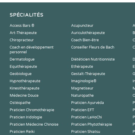
SPÉCIALITÉS
Access Bars ®
Acupuncteur
A
Art-Thérapeute
Auriculothérapeute
B
Chiropracteur
Coach Bien-être
C
Coach en développement
Conseiller Fleurs de Bach
C
personnel
Dermatologue
Diététicien Nutritionniste
D
Equithérapeute
Ethérapeute
E
Geobiologue
Gestalt-Thérapeute
G
Hypnothérapeute
Imaginologie®
I
Kinesithérapeute
Magnetiseur
M
Médecine Douce
Naturopathe
O
Ostéopathe
Praticien Ayurvéda
P
Praticien Chromothérapie
Praticien EFT
P
Praticien Iridologie
Praticien LaHoChi
P
Praticien Médecine Chinoise
Praticien Phytothérapie
P
Praticien Reiki
Praticien Shiatsu
P