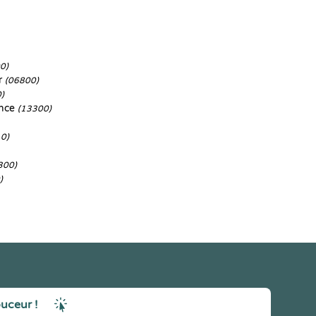
0)
r
(06800)
)
ence
(13300)
0)
300)
)
ouceur !