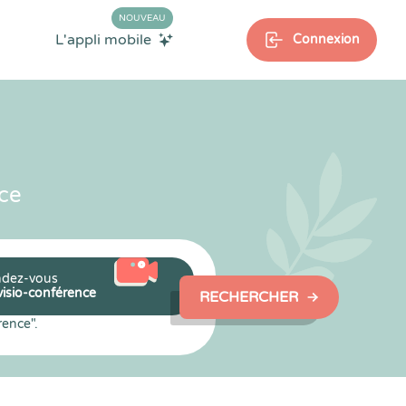
NOUVEAU
L'appli mobile
Connexion
ce
dez-vous
visio-conférence
RECHERCHER
rence".