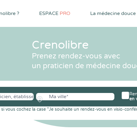
olibre ?
ESPACE
PRO
La médecine douce
Crenolibre
Prenez rendez-vous avec
un praticien de médecine dou
Ren
en 
si vous cochez la case "Je souhaite un rendez-vous en visio-confé