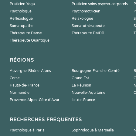
Praticien Yoga
Praticien soins psycho-corporels
P
Psychologue
Psychomotricien
P
Reflexologue
Relaxologue
S
Somatopathe
Somatothérapeute
S
Thérapeute Danse
Thérapeute EMDR
T
Thérapeute Quantique
RÉGIONS
Auvergne-Rhône-Alpes
Bourgogne-Franche-Comté
B
Corse
Grand Est
G
Hauts-de-France
La Réunion
M
Normandie
Nouvelle-Aquitaine
O
Provence-Alpes-Côte d'Azur
Île-de-France
RECHERCHES FRÉQUENTES
Psychologue à Paris
Sophrologue à Marseille
N