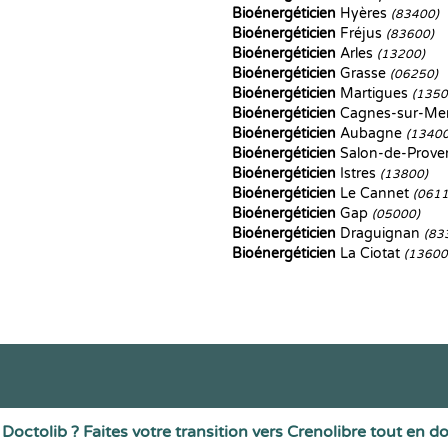
Bioénergéticien
Hyères
(83400)
Bioénergéticien
Fréjus
(83600)
Bioénergéticien
Arles
(13200)
Bioénergéticien
Grasse
(06250)
Bioénergéticien
Martigues
(1350
Bioénergéticien
Cagnes-sur-Me
Bioénergéticien
Aubagne
(13400
Bioénergéticien
Salon-de-Prov
Bioénergéticien
Istres
(13800)
Bioénergéticien
Le Cannet
(0611
Bioénergéticien
Gap
(05000)
Bioénergéticien
Draguignan
(83
Bioénergéticien
La Ciotat
(13600
Doctolib ? Faites votre transition vers Crenolibre tout en d