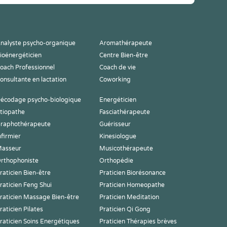
nalyste psycho-organique
Aromathérapeute
ioénergéticien
Centre Bien-être
oach Professionnel
Coach de vie
onsultante en lactation
Coworking
écodage psycho-biologique
Energéticien
tiopathe
Fasciathérapeute
raphothérapeute
Guérisseur
nfirmier
Kinesiologue
asseur
Musicothérapeute
rthophoniste
Orthopédie
raticien Bien-être
Praticien Biorésonance
raticien Feng Shui
Praticien Homeopathe
raticien Massage Bien-être
Praticien Meditation
raticien Pilates
Praticien Qi Gong
raticien Soins Energétiques
Praticien Thérapies brèves