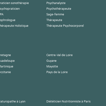
raticien sonothérapie
Psychanalyste
sychopraticien
Psychothérapeute
PA
Sage-femme
ophrologue
Thérapeute
hérapeute Holistique
Thérapeute Psychocorporel
retagne
Centre-Val de Loire
uadeloupe
Guyane
artinique
Mayotte
ccitanie
Pays de la Loire
aturopathe à Lyon
Diététicien Nutritionniste à Paris