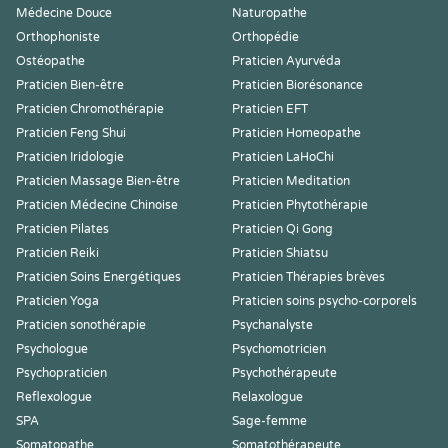
Médecine Douce
Naturopathe
Orthophoniste
Orthopédie
Ostéopathe
Praticien Ayurvéda
Praticien Bien-être
Praticien Biorésonance
Praticien Chromothérapie
Praticien EFT
Praticien Feng Shui
Praticien Homeopathe
Praticien Iridologie
Praticien LaHoChi
Praticien Massage Bien-être
Praticien Meditation
Praticien Médecine Chinoise
Praticien Phytothérapie
Praticien Pilates
Praticien Qi Gong
Praticien Reiki
Praticien Shiatsu
Praticien Soins Energétiques
Praticien Thérapies brèves
Praticien Yoga
Praticien soins psycho-corporels
Praticien sonothérapie
Psychanalyste
Psychologue
Psychomotricien
Psychopraticien
Psychothérapeute
Reflexologue
Relaxologue
SPA
Sage-femme
Somatopathe
Somatothérapeute