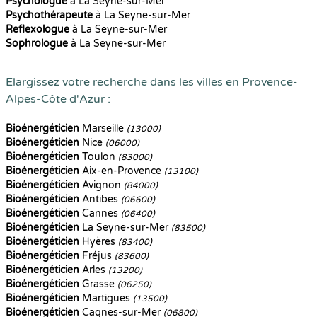
Psychologue
à La Seyne-sur-Mer
Psychothérapeute
à La Seyne-sur-Mer
Reflexologue
à La Seyne-sur-Mer
Sophrologue
à La Seyne-sur-Mer
Elargissez votre recherche dans les villes en Provence-
Alpes-Côte d'Azur :
Bioénergéticien
Marseille
(13000)
Bioénergéticien
Nice
(06000)
Bioénergéticien
Toulon
(83000)
Bioénergéticien
Aix-en-Provence
(13100)
Bioénergéticien
Avignon
(84000)
Bioénergéticien
Antibes
(06600)
Bioénergéticien
Cannes
(06400)
Bioénergéticien
La Seyne-sur-Mer
(83500)
Bioénergéticien
Hyères
(83400)
Bioénergéticien
Fréjus
(83600)
Bioénergéticien
Arles
(13200)
Bioénergéticien
Grasse
(06250)
Bioénergéticien
Martigues
(13500)
Bioénergéticien
Cagnes-sur-Mer
(06800)