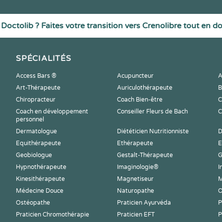
Doctolib ? Faites votre transition vers Crenolibre tout en d
SPÉCIALITÉS
Access Bars ®
Acupuncteur
A
Art-Thérapeute
Auriculothérapeute
B
Chiropracteur
Coach Bien-être
C
Coach en développement
Conseiller Fleurs de Bach
C
personnel
Dermatologue
Diététicien Nutritionniste
D
Equithérapeute
Ethérapeute
E
Geobiologue
Gestalt-Thérapeute
G
Hypnothérapeute
Imaginologie®
I
Kinesithérapeute
Magnetiseur
M
Médecine Douce
Naturopathe
O
Ostéopathe
Praticien Ayurvéda
P
Praticien Chromothérapie
Praticien EFT
P