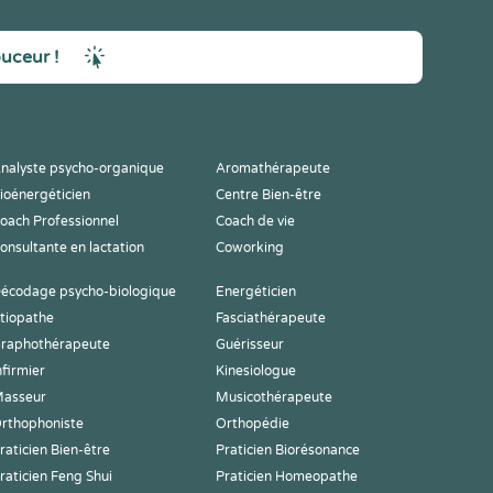
ouceur !
nalyste psycho-organique
Aromathérapeute
ioénergéticien
Centre Bien-être
oach Professionnel
Coach de vie
onsultante en lactation
Coworking
écodage psycho-biologique
Energéticien
tiopathe
Fasciathérapeute
raphothérapeute
Guérisseur
nfirmier
Kinesiologue
asseur
Musicothérapeute
rthophoniste
Orthopédie
raticien Bien-être
Praticien Biorésonance
raticien Feng Shui
Praticien Homeopathe