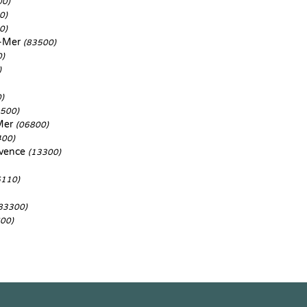
00)
0)
0)
r-Mer
(83500)
0)
)
)
3500)
Mer
(06800)
400)
ovence
(13300)
6110)
83300)
00)