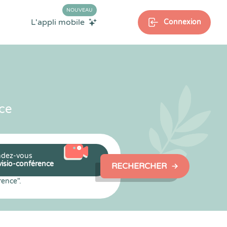
NOUVEAU
L'appli mobile
Connexion
ce
dez-vous
visio-conférence
RECHERCHER
rence".