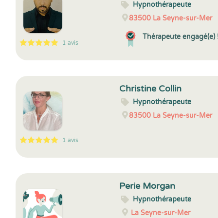
Hypnothérapeute
83500
La Seyne-sur-Mer
Thérapeute engagé(e) 
1 avis
5
1
5
1
Christine Collin
Hypnothérapeute
83500
La Seyne-sur-Mer
1 avis
5
1
5
1
Perie Morgan
Hypnothérapeute
La Seyne-sur-Mer