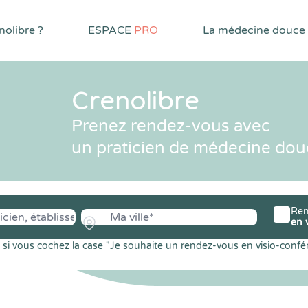
olibre ?
ESPACE
PRO
La médecine douce
Crenolibre
Prenez rendez-vous avec
un praticien de médecine dou
Ren
en 
si vous cochez la case "Je souhaite un rendez-vous en visio-confé