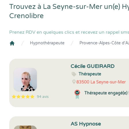
Trouvez à La Seyne-sur-Mer un(e) H
Crenolibre
Prenez RDV en quelques clics et recevez un rappel sm
Hypnothérapeute
Provence-Alpes-Côte d'A
Crenolibre
Cécile GUEIRARD
Thérapeute
83500
La Seyne-sur-Mer
Thérapeute engagé(e) 
94 avis
5
1
5
94
AS Hypnose