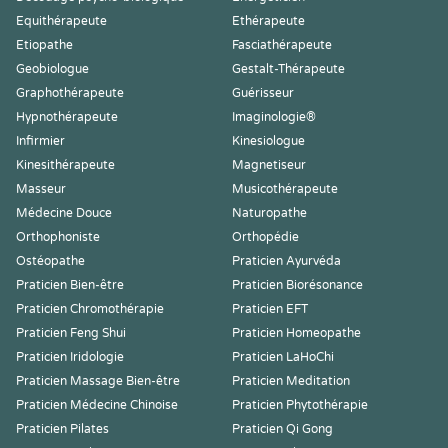
Equithérapeute
Ethérapeute
Etiopathe
Fasciathérapeute
Geobiologue
Gestalt-Thérapeute
Graphothérapeute
Guérisseur
Hypnothérapeute
Imaginologie®
Infirmier
Kinesiologue
Kinesithérapeute
Magnetiseur
Masseur
Musicothérapeute
Médecine Douce
Naturopathe
Orthophoniste
Orthopédie
Ostéopathe
Praticien Ayurvéda
Praticien Bien-être
Praticien Biorésonance
Praticien Chromothérapie
Praticien EFT
Praticien Feng Shui
Praticien Homeopathe
Praticien Iridologie
Praticien LaHoChi
Praticien Massage Bien-être
Praticien Meditation
Praticien Médecine Chinoise
Praticien Phytothérapie
Praticien Pilates
Praticien Qi Gong