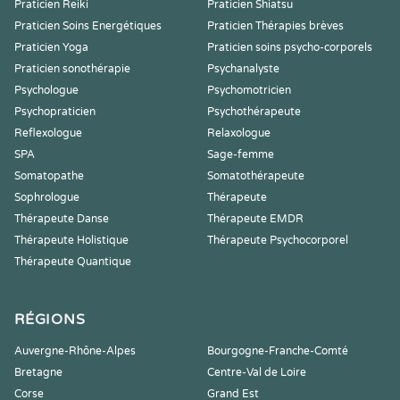
Praticien Reiki
Praticien Shiatsu
Praticien Soins Energétiques
Praticien Thérapies brèves
Praticien Yoga
Praticien soins psycho-corporels
Praticien sonothérapie
Psychanalyste
Psychologue
Psychomotricien
Psychopraticien
Psychothérapeute
Reflexologue
Relaxologue
SPA
Sage-femme
Somatopathe
Somatothérapeute
Sophrologue
Thérapeute
Thérapeute Danse
Thérapeute EMDR
Thérapeute Holistique
Thérapeute Psychocorporel
Thérapeute Quantique
RÉGIONS
Auvergne-Rhône-Alpes
Bourgogne-Franche-Comté
Bretagne
Centre-Val de Loire
Corse
Grand Est