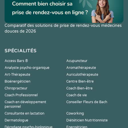
Comparatif des solutions de prise de rendez-vous médecines
douces de 2026
SPÉCIALITÉS
Access Bars ®
Acupuncteur
Analyste psycho-organique
Aromathérapeute
Art-Thérapeute
Auriculothérapeute
Bioénergéticien
Centre Bien-être
Chiropracteur
Coach Bien-être
Coach Professionnel
Coach de vie
Coach en développement
Conseiller Fleurs de Bach
personnel
Consultante en lactation
Coworking
Dermatologue
Diététicien Nutritionniste
Décodage psycho-biologique
Energéticien