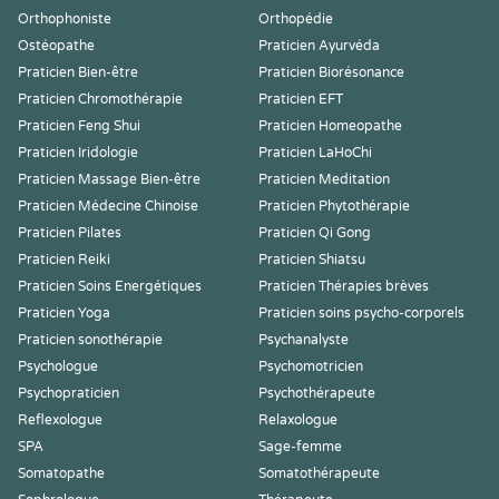
Orthophoniste
Orthopédie
Ostéopathe
Praticien Ayurvéda
Praticien Bien-être
Praticien Biorésonance
Praticien Chromothérapie
Praticien EFT
Praticien Feng Shui
Praticien Homeopathe
Praticien Iridologie
Praticien LaHoChi
Praticien Massage Bien-être
Praticien Meditation
Praticien Médecine Chinoise
Praticien Phytothérapie
Praticien Pilates
Praticien Qi Gong
Praticien Reiki
Praticien Shiatsu
Praticien Soins Energétiques
Praticien Thérapies brèves
Praticien Yoga
Praticien soins psycho-corporels
Praticien sonothérapie
Psychanalyste
Psychologue
Psychomotricien
Psychopraticien
Psychothérapeute
Reflexologue
Relaxologue
SPA
Sage-femme
Somatopathe
Somatothérapeute