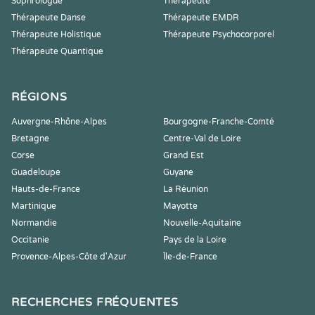
Sophrologue
Thérapeute
Thérapeute Danse
Thérapeute EMDR
Thérapeute Holistique
Thérapeute Psychocorporel
Thérapeute Quantique
RÉGIONS
Auvergne-Rhône-Alpes
Bourgogne-Franche-Comté
Bretagne
Centre-Val de Loire
Corse
Grand Est
Guadeloupe
Guyane
Hauts-de-France
La Réunion
Martinique
Mayotte
Normandie
Nouvelle-Aquitaine
Occitanie
Pays de la Loire
Provence-Alpes-Côte d'Azur
Île-de-France
RECHERCHES FRÉQUENTES