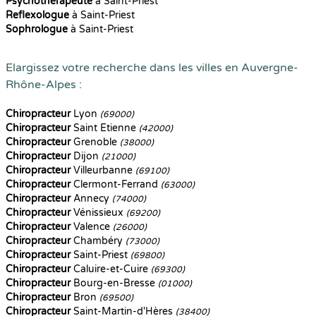
Psychothérapeute
à Saint-Priest
Reflexologue
à Saint-Priest
Sophrologue
à Saint-Priest
Elargissez votre recherche dans les villes en Auvergne-
Rhône-Alpes :
Chiropracteur
Lyon
(69000)
Chiropracteur
Saint Etienne
(42000)
Chiropracteur
Grenoble
(38000)
Chiropracteur
Dijon
(21000)
Chiropracteur
Villeurbanne
(69100)
Chiropracteur
Clermont-Ferrand
(63000)
Chiropracteur
Annecy
(74000)
Chiropracteur
Vénissieux
(69200)
Chiropracteur
Valence
(26000)
Chiropracteur
Chambéry
(73000)
Chiropracteur
Saint-Priest
(69800)
Chiropracteur
Caluire-et-Cuire
(69300)
Chiropracteur
Bourg-en-Bresse
(01000)
Chiropracteur
Bron
(69500)
Chiropracteur
Saint-Martin-d'Hères
(38400)