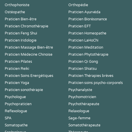
Orthophoniste
Orthopédie
Ostéopathe
Praticien Ayurvéda
Praticien Bien-être
Praticien Biorésonance
Praticien Chromothérapie
Praticien EFT
Praticien Feng Shui
Praticien Homeopathe
Praticien Iridologie
Praticien LaHoChi
Praticien Massage Bien-être
Praticien Meditation
Praticien Médecine Chinoise
Praticien Phytothérapie
Praticien Pilates
Praticien Qi Gong
Praticien Reiki
Praticien Shiatsu
Praticien Soins Energétiques
Praticien Thérapies brèves
Praticien Yoga
Praticien soins psycho-corporels
Praticien sonothérapie
Psychanalyste
Psychologue
Psychomotricien
Psychopraticien
Psychothérapeute
Reflexologue
Relaxologue
SPA
Sage-femme
Somatopathe
Somatothérapeute