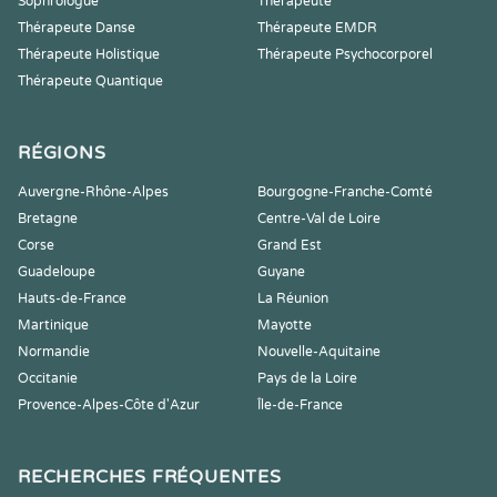
Sophrologue
Thérapeute
Thérapeute Danse
Thérapeute EMDR
Thérapeute Holistique
Thérapeute Psychocorporel
Thérapeute Quantique
RÉGIONS
Auvergne-Rhône-Alpes
Bourgogne-Franche-Comté
Bretagne
Centre-Val de Loire
Corse
Grand Est
Guadeloupe
Guyane
Hauts-de-France
La Réunion
Martinique
Mayotte
Normandie
Nouvelle-Aquitaine
Occitanie
Pays de la Loire
Provence-Alpes-Côte d'Azur
Île-de-France
RECHERCHES FRÉQUENTES