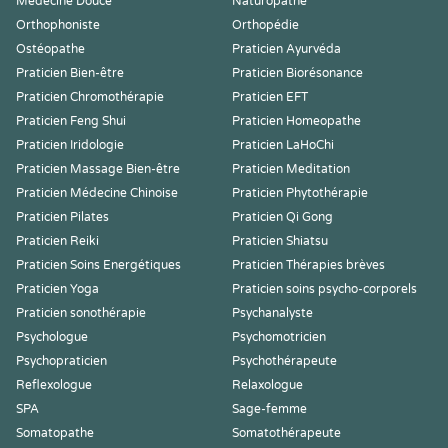
Médecine Douce
Naturopathe
Orthophoniste
Orthopédie
Ostéopathe
Praticien Ayurvéda
Praticien Bien-être
Praticien Biorésonance
Praticien Chromothérapie
Praticien EFT
Praticien Feng Shui
Praticien Homeopathe
Praticien Iridologie
Praticien LaHoChi
Praticien Massage Bien-être
Praticien Meditation
Praticien Médecine Chinoise
Praticien Phytothérapie
Praticien Pilates
Praticien Qi Gong
Praticien Reiki
Praticien Shiatsu
Praticien Soins Energétiques
Praticien Thérapies brèves
Praticien Yoga
Praticien soins psycho-corporels
Praticien sonothérapie
Psychanalyste
Psychologue
Psychomotricien
Psychopraticien
Psychothérapeute
Reflexologue
Relaxologue
SPA
Sage-femme
Somatopathe
Somatothérapeute