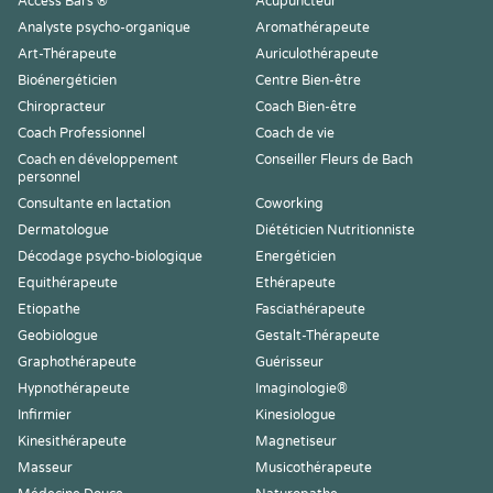
Access Bars ®
Acupuncteur
Analyste psycho-organique
Aromathérapeute
Art-Thérapeute
Auriculothérapeute
Bioénergéticien
Centre Bien-être
Chiropracteur
Coach Bien-être
Coach Professionnel
Coach de vie
Coach en développement
Conseiller Fleurs de Bach
personnel
Consultante en lactation
Coworking
Dermatologue
Diététicien Nutritionniste
Décodage psycho-biologique
Energéticien
Equithérapeute
Ethérapeute
Etiopathe
Fasciathérapeute
Geobiologue
Gestalt-Thérapeute
Graphothérapeute
Guérisseur
Hypnothérapeute
Imaginologie®
Infirmier
Kinesiologue
Kinesithérapeute
Magnetiseur
Masseur
Musicothérapeute