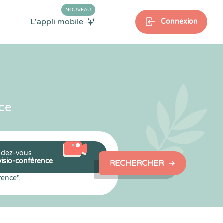
NOUVEAU
L'appli mobile
Connexion
ce
dez-vous
visio-conférence
RECHERCHER
rence".