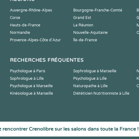
Auvergne-Rhône-Alpes
Bourgogne-Franche-Comté
B
Corse
Grand Est
G
Hauts-de-France
La Réunion
M
Normandie
Nouvelle-Aquitaine
O
Provence-Alpes-Côte d'Azur
Île-de-France
RECHERCHES FRÉQUENTES
Psychologue à Paris
Sophrologue à Marseille
N
Sophrologue à Lille
Psychologue à Lille
K
Psychologue à Marseille
Naturopathe à Lille
C
Kinésiologue à Marseille
Diététicien Nutritionniste à Lille
 rencontrer Crenolibre sur les salons dans toute la France !