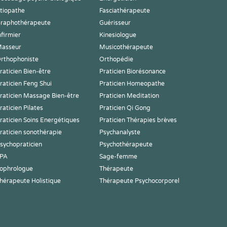
tiopathe
Fasciathérapeute
raphothérapeute
Guérisseur
nfirmier
Kinesiologue
asseur
Musicothérapeute
rthophoniste
Orthopédie
raticien Bien-être
Praticien Biorésonance
raticien Feng Shui
Praticien Homeopathe
raticien Massage Bien-être
Praticien Meditation
raticien Pilates
Praticien Qi Gong
raticien Soins Energétiques
Praticien Thérapies brèves
raticien sonothérapie
Psychanalyste
sychopraticien
Psychothérapeute
PA
Sage-femme
ophrologue
Thérapeute
hérapeute Holistique
Thérapeute Psychocorporel