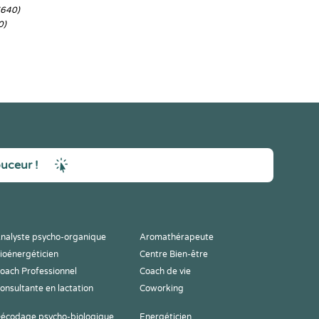
7640)
0)
ouceur !
nalyste psycho-organique
Aromathérapeute
ioénergéticien
Centre Bien-être
oach Professionnel
Coach de vie
onsultante en lactation
Coworking
écodage psycho-biologique
Energéticien