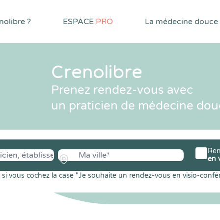
olibre ?
ESPACE
PRO
La médecine douce
Crenolibre
Prenez rendez-vous avec
un praticien de médecine dou
Ren
en 
si vous cochez la case "Je souhaite un rendez-vous en visio-confé