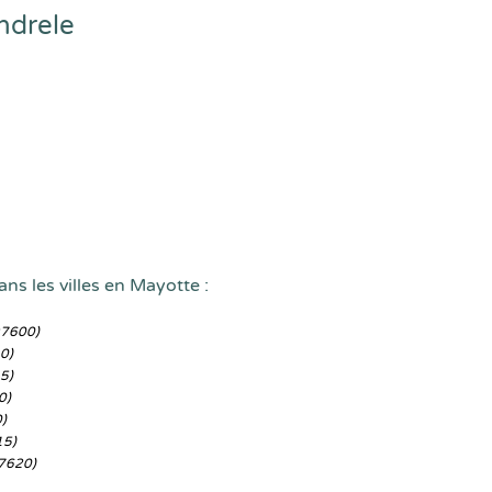
ndrele
ns les villes en Mayotte :
97600)
0)
5)
0)
)
15)
7620)