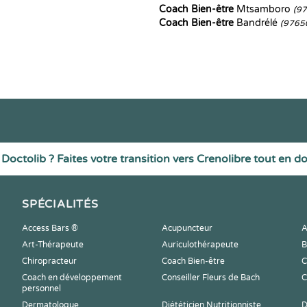
Coach Bien-être
Mtsamboro
(9
Coach Bien-être
Bandrélé
(9765
Doctolib ? Faites votre transition vers Crenolibre tout en d
SPÉCIALITÉS
Access Bars ®
Acupuncteur
A
Art-Thérapeute
Auriculothérapeute
B
Chiropracteur
Coach Bien-être
C
Coach en développement
Conseiller Fleurs de Bach
C
personnel
Dermatologue
Diététicien Nutritionniste
D