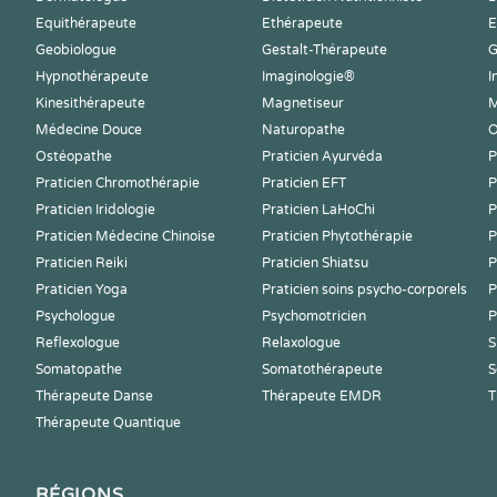
Equithérapeute
Ethérapeute
E
Geobiologue
Gestalt-Thérapeute
G
Hypnothérapeute
Imaginologie®
I
Kinesithérapeute
Magnetiseur
M
Médecine Douce
Naturopathe
O
Ostéopathe
Praticien Ayurvéda
P
Praticien Chromothérapie
Praticien EFT
P
Praticien Iridologie
Praticien LaHoChi
P
Praticien Médecine Chinoise
Praticien Phytothérapie
P
Praticien Reiki
Praticien Shiatsu
P
Praticien Yoga
Praticien soins psycho-corporels
P
Psychologue
Psychomotricien
P
Reflexologue
Relaxologue
S
Somatopathe
Somatothérapeute
S
Thérapeute Danse
Thérapeute EMDR
T
Thérapeute Quantique
RÉGIONS