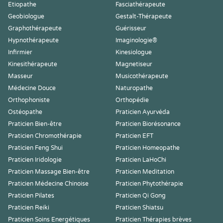
Etiopathe
Fasciathérapeute
Geobiologue
Gestalt-Thérapeute
Graphothérapeute
Guérisseur
Hypnothérapeute
Imaginologie®
Infirmier
Kinesiologue
Kinesithérapeute
Magnetiseur
Masseur
Musicothérapeute
Médecine Douce
Naturopathe
Orthophoniste
Orthopédie
Ostéopathe
Praticien Ayurvéda
Praticien Bien-être
Praticien Biorésonance
Praticien Chromothérapie
Praticien EFT
Praticien Feng Shui
Praticien Homeopathe
Praticien Iridologie
Praticien LaHoChi
Praticien Massage Bien-être
Praticien Meditation
Praticien Médecine Chinoise
Praticien Phytothérapie
Praticien Pilates
Praticien Qi Gong
Praticien Reiki
Praticien Shiatsu
Praticien Soins Energétiques
Praticien Thérapies brèves