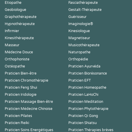
Etiopathe
Fasciathérapeute
Geobiologue
Gestalt-Thérapeute
Graphothérapeute
Guérisseur
Hypnothérapeute
Imaginologie®
Infirmier
Kinesiologue
Kinesithérapeute
Magnetiseur
Masseur
Musicothérapeute
Médecine Douce
Naturopathe
Orthophoniste
Orthopédie
Ostéopathe
Praticien Ayurvéda
Praticien Bien-être
Praticien Biorésonance
Praticien Chromothérapie
Praticien EFT
Praticien Feng Shui
Praticien Homeopathe
Praticien Iridologie
Praticien LaHoChi
Praticien Massage Bien-être
Praticien Meditation
Praticien Médecine Chinoise
Praticien Phytothérapie
Praticien Pilates
Praticien Qi Gong
Praticien Reiki
Praticien Shiatsu
Praticien Soins Energétiques
Praticien Thérapies brèves