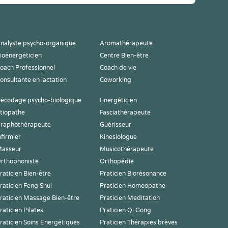
nalyste psycho-organique
Aromathérapeute
ioénergéticien
Centre Bien-être
oach Professionnel
Coach de vie
onsultante en lactation
Coworking
écodage psycho-biologique
Energéticien
tiopathe
Fasciathérapeute
raphothérapeute
Guérisseur
nfirmier
Kinesiologue
asseur
Musicothérapeute
rthophoniste
Orthopédie
raticien Bien-être
Praticien Biorésonance
raticien Feng Shui
Praticien Homeopathe
raticien Massage Bien-être
Praticien Meditation
raticien Pilates
Praticien Qi Gong
raticien Soins Energétiques
Praticien Thérapies brèves