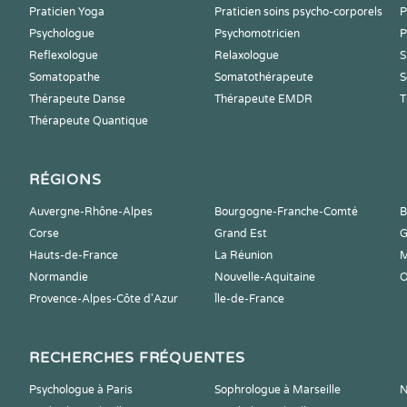
Praticien Yoga
Praticien soins psycho-corporels
P
Psychologue
Psychomotricien
P
Reflexologue
Relaxologue
S
Somatopathe
Somatothérapeute
S
Thérapeute Danse
Thérapeute EMDR
T
Thérapeute Quantique
RÉGIONS
Auvergne-Rhône-Alpes
Bourgogne-Franche-Comté
B
Corse
Grand Est
G
Hauts-de-France
La Réunion
M
Normandie
Nouvelle-Aquitaine
O
Provence-Alpes-Côte d'Azur
Île-de-France
RECHERCHES FRÉQUENTES
Psychologue à Paris
Sophrologue à Marseille
N