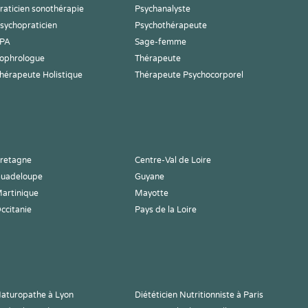
raticien sonothérapie
Psychanalyste
sychopraticien
Psychothérapeute
PA
Sage-femme
ophrologue
Thérapeute
hérapeute Holistique
Thérapeute Psychocorporel
retagne
Centre-Val de Loire
uadeloupe
Guyane
artinique
Mayotte
ccitanie
Pays de la Loire
aturopathe à Lyon
Diététicien Nutritionniste à Paris