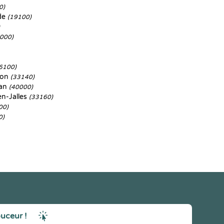
0)
rde
(19100)
000)
6100)
non
(33140)
san
(40000)
n-Jalles
(33160)
00)
0)
ouceur !