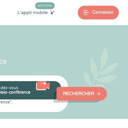
NOUVEAU
L'appli mobile
Connexion
ce
dez-vous
visio-conférence
RECHERCHER
rence".