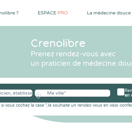
olibre ?
ESPACE
PRO
La médecine douce
Crenolibre
Prenez rendez-vous avec
un praticien de médecine dou
Ren
en 
si vous cochez la case "Je souhaite un rendez-vous en visio-confé