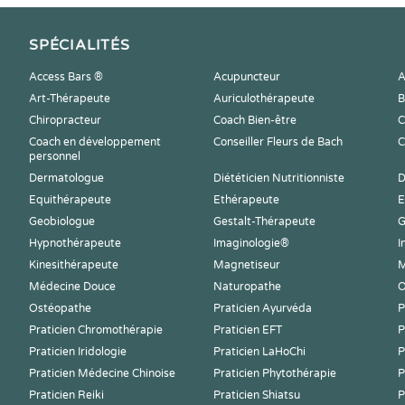
SPÉCIALITÉS
Access Bars ®
Acupuncteur
A
Art-Thérapeute
Auriculothérapeute
B
Chiropracteur
Coach Bien-être
C
Coach en développement
Conseiller Fleurs de Bach
C
personnel
Dermatologue
Diététicien Nutritionniste
D
Equithérapeute
Ethérapeute
E
Geobiologue
Gestalt-Thérapeute
G
Hypnothérapeute
Imaginologie®
I
Kinesithérapeute
Magnetiseur
M
Médecine Douce
Naturopathe
O
Ostéopathe
Praticien Ayurvéda
P
Praticien Chromothérapie
Praticien EFT
P
Praticien Iridologie
Praticien LaHoChi
P
Praticien Médecine Chinoise
Praticien Phytothérapie
P
Praticien Reiki
Praticien Shiatsu
P