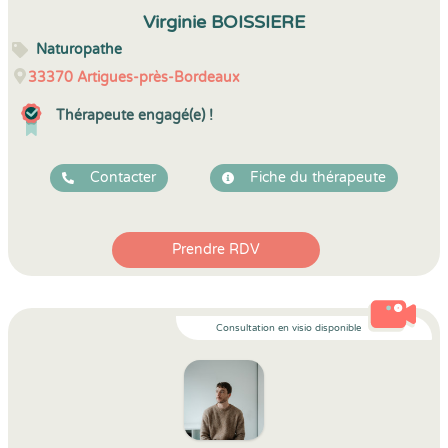
5
1
5
14
Virginie BOISSIERE
Naturopathe
33370
Artigues-près-Bordeaux
Thérapeute engagé(e) !
Contacter
Fiche du thérapeute
Prendre RDV
Consultation en visio disponible