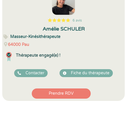
6 avis
5
1
5
6
Amélie SCHULER
Masseur-Kinésithérapeute
64000
Pau
Thérapeute engagé(e) !
Contacter
Fiche du thérapeute
Prendre RDV