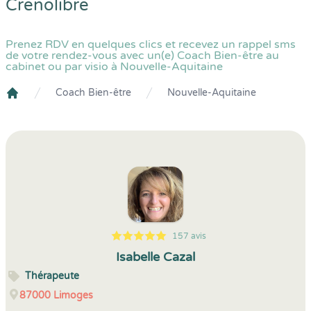
Crenolibre
Prenez RDV en quelques clics et recevez un rappel sms
de votre rendez-vous avec un(e) Coach Bien-être au
cabinet ou par visio à Nouvelle-Aquitaine
Coach Bien-être
Nouvelle-Aquitaine
Crenolibre
157 avis
5
1
5
157
Isabelle Cazal
Thérapeute
87000
Limoges