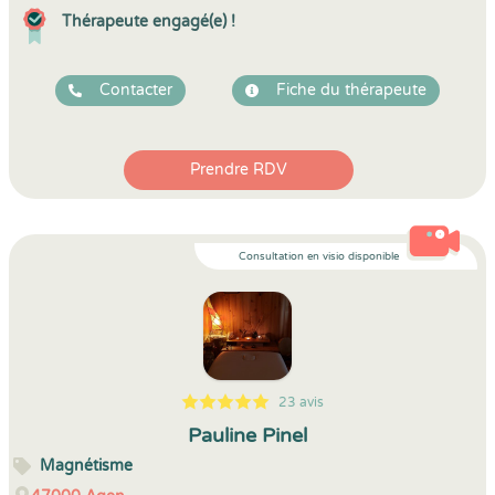
Thérapeute engagé(e) !
Contacter
Fiche du thérapeute
Prendre RDV
Consultation en visio disponible
23 avis
5
1
5
23
Pauline Pinel
Magnétisme