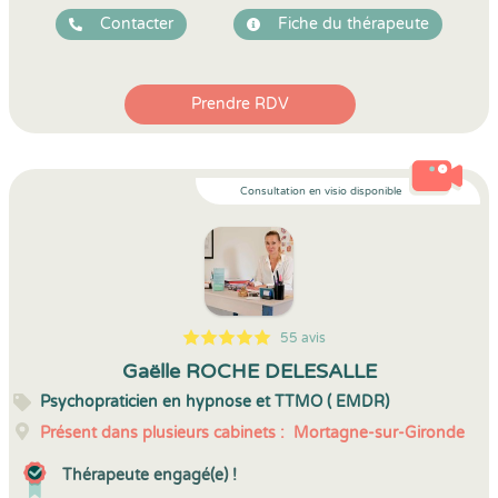
Contacter
Fiche du thérapeute
Prendre RDV
Consultation en visio disponible
55 avis
5
1
5
55
Gaëlle ROCHE DELESALLE
Psychopraticien en hypnose et TTMO ( EMDR)
Présent dans plusieurs cabinets :
Mortagne-sur-Gironde
Thérapeute engagé(e) !