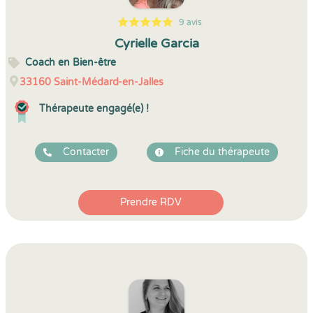
9 avis
5
1
5
9
Cyrielle Garcia
Coach en Bien-être
33160
Saint-Médard-en-Jalles
Thérapeute engagé(e) !
Contacter
Fiche du thérapeute
Prendre RDV