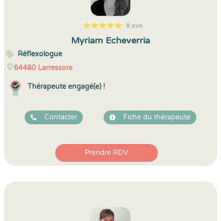
8 avis
5
1
5
8
Myriam Echeverria
Réflexologue
64480
Larressore
Thérapeute engagé(e) !
Contacter
Fiche du thérapeute
Prendre RDV