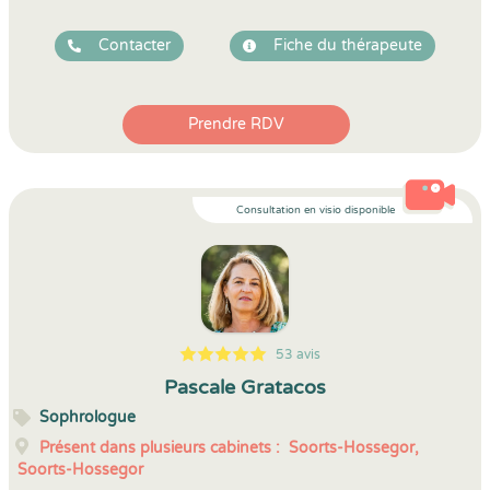
Contacter
Fiche du thérapeute
Prendre RDV
Consultation en visio disponible
53 avis
5
1
5
53
Pascale Gratacos
Sophrologue
Présent dans plusieurs cabinets :
Soorts-Hossegor,
Soorts-Hossegor