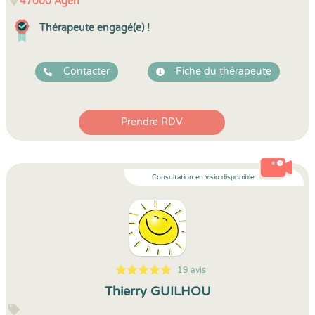
47000
Agen
Thérapeute engagé(e) !
Contacter
Fiche du thérapeute
Prendre RDV
Consultation en visio disponible
19 avis
5
1
5
19
Thierry GUILHOU