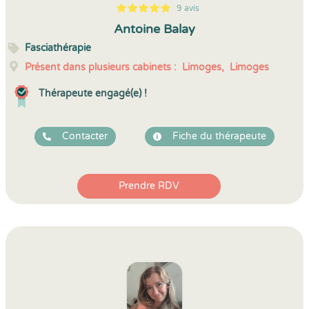
9 avis
5
1
5
9
Antoine Balay
Fasciathérapie
Présent dans plusieurs cabinets :
Limoges,
Limoges
Thérapeute engagé(e) !
Contacter
Fiche du thérapeute
Prendre RDV