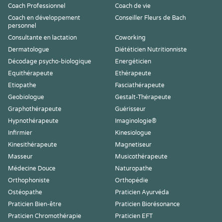
Coach Professionnel
Coach de vie
Coach en développement
Conseiller Fleurs de Bach
personnel
Consultante en lactation
Coworking
Dermatologue
Diététicien Nutritionniste
Décodage psycho-biologique
Energéticien
Equithérapeute
Ethérapeute
Etiopathe
Fasciathérapeute
Geobiologue
Gestalt-Thérapeute
Graphothérapeute
Guérisseur
Hypnothérapeute
Imaginologie®
Infirmier
Kinesiologue
Kinesithérapeute
Magnetiseur
Masseur
Musicothérapeute
Médecine Douce
Naturopathe
Orthophoniste
Orthopédie
Ostéopathe
Praticien Ayurvéda
Praticien Bien-être
Praticien Biorésonance
Praticien Chromothérapie
Praticien EFT