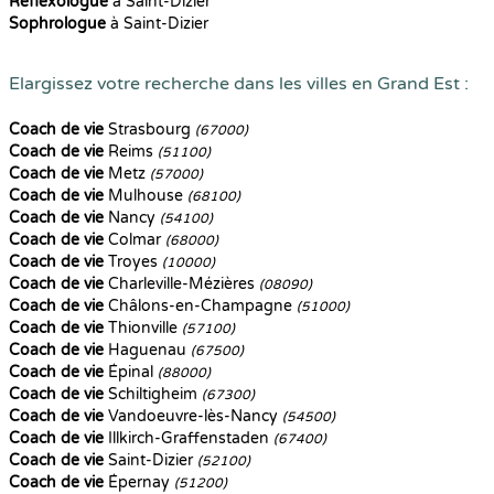
Reflexologue
à Saint-Dizier
Sophrologue
à Saint-Dizier
Elargissez votre recherche dans les villes en Grand Est :
Coach de vie
Strasbourg
(67000)
Coach de vie
Reims
(51100)
Coach de vie
Metz
(57000)
Coach de vie
Mulhouse
(68100)
Coach de vie
Nancy
(54100)
Coach de vie
Colmar
(68000)
Coach de vie
Troyes
(10000)
Coach de vie
Charleville-Mézières
(08090)
Coach de vie
Châlons-en-Champagne
(51000)
Coach de vie
Thionville
(57100)
Coach de vie
Haguenau
(67500)
Coach de vie
Épinal
(88000)
Coach de vie
Schiltigheim
(67300)
Coach de vie
Vandoeuvre-lès-Nancy
(54500)
Coach de vie
Illkirch-Graffenstaden
(67400)
Coach de vie
Saint-Dizier
(52100)
Coach de vie
Épernay
(51200)