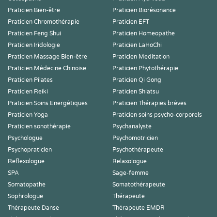
Praticien Bien-être
Praticien Biorésonance
Praticien Chromothérapie
Praticien EFT
Praticien Feng Shui
Praticien Homeopathe
Praticien Iridologie
Praticien LaHoChi
Praticien Massage Bien-être
Praticien Meditation
Praticien Médecine Chinoise
Praticien Phytothérapie
Praticien Pilates
Praticien Qi Gong
Praticien Reiki
Praticien Shiatsu
Praticien Soins Energétiques
Praticien Thérapies brèves
Praticien Yoga
Praticien soins psycho-corporels
Praticien sonothérapie
Psychanalyste
Psychologue
Psychomotricien
Psychopraticien
Psychothérapeute
Reflexologue
Relaxologue
SPA
Sage-femme
Somatopathe
Somatothérapeute
Sophrologue
Thérapeute
Thérapeute Danse
Thérapeute EMDR