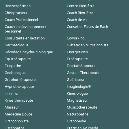
Bioénergéticien
Centre Bien-être
Chiropracteur
Coach Bien-être
Coach Professionnel
Coach de vie
Coach en développement
Conseiller Fleurs de Bach
personnel
Consultante en lactation
Coworking
Dermatologue
Diététicien Nutritionniste
Décodage psycho-biologique
Energéticien
Equithérapeute
Ethérapeute
Etiopathe
Fasciathérapeute
Geobiologue
Gestalt-Thérapeute
Graphothérapeute
Guérisseur
Hypnothérapeute
Imaginologie®
Infirmier
Kinesiologue
Kinesithérapeute
Magnetiseur
Masseur
Musicothérapeute
Médecine Douce
Naturopathe
Orthophoniste
Orthopédie
Ostéopathe
Praticien Ayurvéda