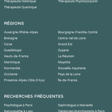
Thérapeute Holistique
Thérapeute Psychocorporel
Thérapeute Quantique
RÉGIONS
Auvergne-Rhône-Alpes
Bourgogne-Franche-Comté
Bretagne
Centre-Val de Loire
Corse
Grand Est
Guadeloupe
Guyane
Hauts-de-France
La Réunion
Martinique
Mayotte
Normandie
Nouvelle-Aquitaine
Occitanie
Pays de la Loire
Provence-Alpes-Côte d'Azur
Île-de-France
RECHERCHES FRÉQUENTES
Psychologue à Paris
Sophrologue à Marseille
Naturopathe à Lyon
Diététicien Nutritionniste à Paris