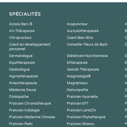
SPÉCIALITÉS
Access Bars ®
Acupuncteur
A
Art-Thérapeute
Auriculothérapeute
B
Chiropracteur
Coach Bien-être
C
Coach en développement
Conseiller Fleurs de Bach
C
personnel
Dermatologue
Diététicien Nutritionniste
D
Equithérapeute
Ethérapeute
E
Geobiologue
Gestalt-Thérapeute
G
Hypnothérapeute
Imaginologie®
I
Kinesithérapeute
Magnetiseur
M
Médecine Douce
Naturopathe
O
Ostéopathe
Praticien Ayurvéda
P
Praticien Chromothérapie
Praticien EFT
P
Praticien Iridologie
Praticien LaHoChi
P
Praticien Médecine Chinoise
Praticien Phytothérapie
P
Praticien Reiki
Praticien Shiatsu
P