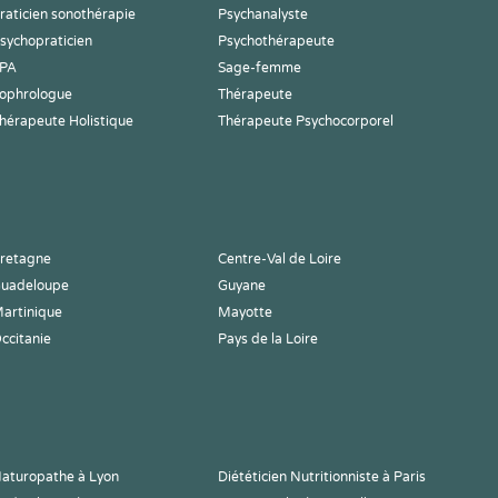
raticien sonothérapie
Psychanalyste
sychopraticien
Psychothérapeute
PA
Sage-femme
ophrologue
Thérapeute
hérapeute Holistique
Thérapeute Psychocorporel
retagne
Centre-Val de Loire
uadeloupe
Guyane
artinique
Mayotte
ccitanie
Pays de la Loire
aturopathe à Lyon
Diététicien Nutritionniste à Paris