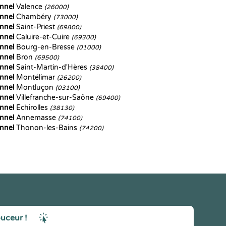
nnel
Valence
(26000)
nnel
Chambéry
(73000)
nnel
Saint-Priest
(69800)
nnel
Caluire-et-Cuire
(69300)
nnel
Bourg-en-Bresse
(01000)
nnel
Bron
(69500)
nnel
Saint-Martin-d'Hères
(38400)
nnel
Montélimar
(26200)
nnel
Montluçon
(03100)
nnel
Villefranche-sur-Saône
(69400)
nnel
Échirolles
(38130)
nnel
Annemasse
(74100)
nnel
Thonon-les-Bains
(74200)
ouceur !