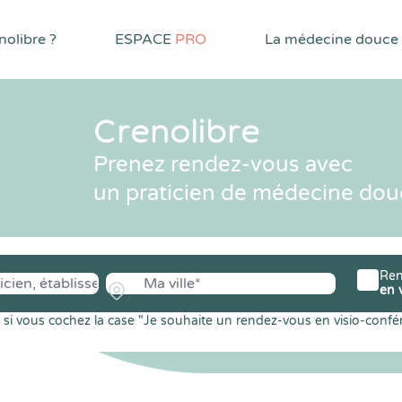
olibre ?
ESPACE
PRO
La médecine douce
Crenolibre
Prenez rendez-vous avec
un praticien de médecine dou
Ren
en 
si vous cochez la case "Je souhaite un rendez-vous en visio-confé