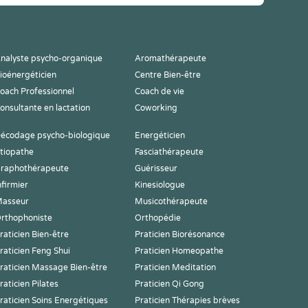
nalyste psycho-organique
Aromathérapeute
ioénergéticien
Centre Bien-être
oach Professionnel
Coach de vie
onsultante en lactation
Coworking
écodage psycho-biologique
Energéticien
tiopathe
Fasciathérapeute
raphothérapeute
Guérisseur
nfirmier
Kinesiologue
asseur
Musicothérapeute
rthophoniste
Orthopédie
raticien Bien-être
Praticien Biorésonance
raticien Feng Shui
Praticien Homeopathe
raticien Massage Bien-être
Praticien Meditation
raticien Pilates
Praticien Qi Gong
raticien Soins Energétiques
Praticien Thérapies brèves