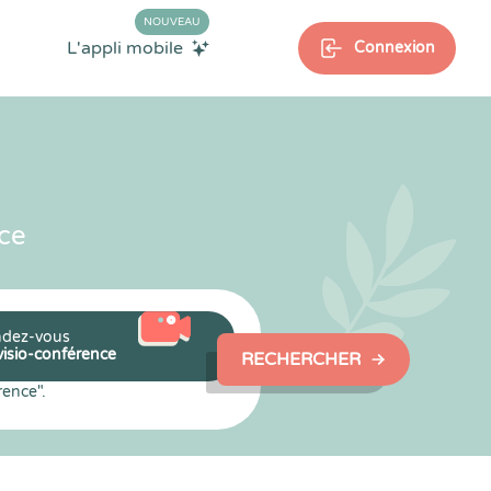
NOUVEAU
L'appli mobile
Connexion
ce
dez-vous
visio-conférence
RECHERCHER
rence".