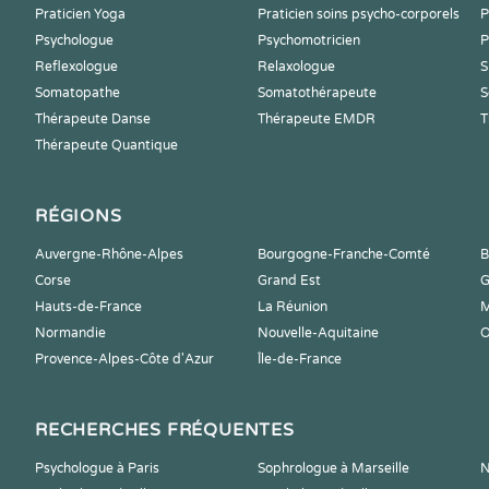
Praticien Yoga
Praticien soins psycho-corporels
P
Psychologue
Psychomotricien
P
Reflexologue
Relaxologue
S
Somatopathe
Somatothérapeute
S
Thérapeute Danse
Thérapeute EMDR
T
Thérapeute Quantique
RÉGIONS
Auvergne-Rhône-Alpes
Bourgogne-Franche-Comté
B
Corse
Grand Est
G
Hauts-de-France
La Réunion
M
Normandie
Nouvelle-Aquitaine
O
Provence-Alpes-Côte d'Azur
Île-de-France
RECHERCHES FRÉQUENTES
Psychologue à Paris
Sophrologue à Marseille
N