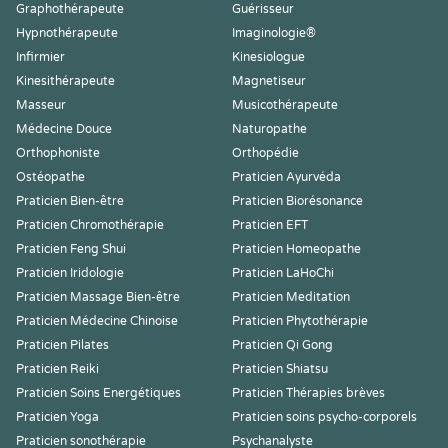
Graphothérapeute
Guérisseur
Hypnothérapeute
Imaginologie®
Infirmier
Kinesiologue
Kinesithérapeute
Magnetiseur
Masseur
Musicothérapeute
Médecine Douce
Naturopathe
Orthophoniste
Orthopédie
Ostéopathe
Praticien Ayurvéda
Praticien Bien-être
Praticien Biorésonance
Praticien Chromothérapie
Praticien EFT
Praticien Feng Shui
Praticien Homeopathe
Praticien Iridologie
Praticien LaHoChi
Praticien Massage Bien-être
Praticien Meditation
Praticien Médecine Chinoise
Praticien Phytothérapie
Praticien Pilates
Praticien Qi Gong
Praticien Reiki
Praticien Shiatsu
Praticien Soins Energétiques
Praticien Thérapies brèves
Praticien Yoga
Praticien soins psycho-corporels
Praticien sonothérapie
Psychanalyste