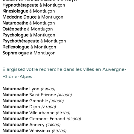
Hypnothérapeute
à Montluçon
Kinesiologue
à Montluçon
Médecine Douce
à Montluçon
Naturopathe
à Montluçon
Ostéopathe
à Montluçon
Psychologue
à Montluçon
Psychothérapeute
à Montluçon
Reflexologue
à Montluçon
Sophrologue
à Montluçon
Elargissez votre recherche dans les villes en Auvergne-
Rhône-Alpes :
Naturopathe
Lyon
(69000)
Naturopathe
Saint Etienne
(42000)
Naturopathe
Grenoble
(38000)
Naturopathe
Dijon
(21000)
Naturopathe
Villeurbanne
(69100)
Naturopathe
Clermont-Ferrand
(63000)
Naturopathe
Annecy
(74000)
Naturopathe
Vénissieux
(69200)