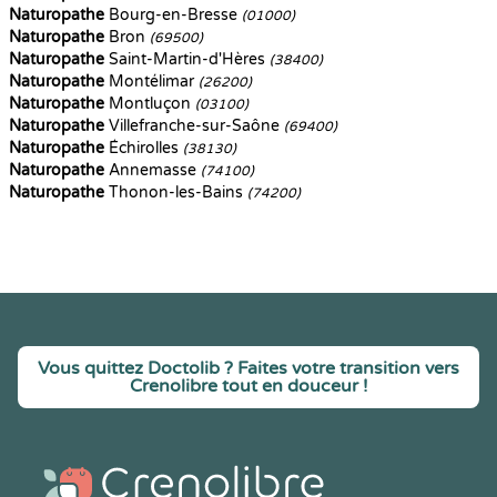
Naturopathe
Bourg-en-Bresse
(01000)
Naturopathe
Bron
(69500)
Naturopathe
Saint-Martin-d'Hères
(38400)
Naturopathe
Montélimar
(26200)
Naturopathe
Montluçon
(03100)
Naturopathe
Villefranche-sur-Saône
(69400)
Naturopathe
Échirolles
(38130)
Naturopathe
Annemasse
(74100)
Naturopathe
Thonon-les-Bains
(74200)
Vous quittez Doctolib ? Faites votre transition vers
Crenolibre tout en douceur !