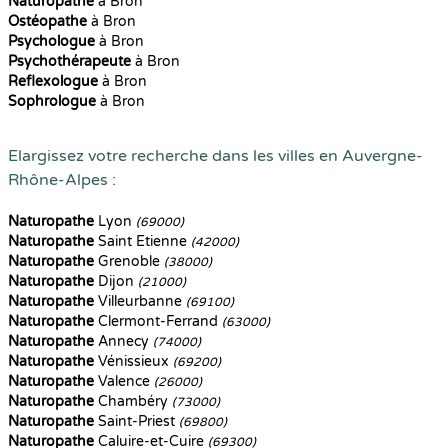
Naturopathe
à Bron
Ostéopathe
à Bron
Psychologue
à Bron
Psychothérapeute
à Bron
Reflexologue
à Bron
Sophrologue
à Bron
Elargissez votre recherche dans les villes en Auvergne-
Rhône-Alpes :
Naturopathe
Lyon
(69000)
Naturopathe
Saint Etienne
(42000)
Naturopathe
Grenoble
(38000)
Naturopathe
Dijon
(21000)
Naturopathe
Villeurbanne
(69100)
Naturopathe
Clermont-Ferrand
(63000)
Naturopathe
Annecy
(74000)
Naturopathe
Vénissieux
(69200)
Naturopathe
Valence
(26000)
Naturopathe
Chambéry
(73000)
Naturopathe
Saint-Priest
(69800)
Naturopathe
Caluire-et-Cuire
(69300)