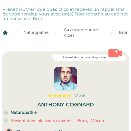
Prenez RDV en quelques clics et recevez un rappel sms
de votre rendez-vous avec un(e) Naturopathe au cabinet
ou par visio à Bron
Auvergne-Rhône-
Naturopathe
Bron
Alpes
Crenolibre
Consultation en visio disponible
32 avis
5
1
5
32
ANTHONY COGNARD
Naturopathie
Présent dans plusieurs cabinets :
Bron,
Mâcon