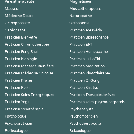
Kinesithérapeute
Magnetiseur
Masseur
Musicothérapeute
Médecine Douce
Naturopathe
Orthophoniste
Orthopédie
Ostéopathe
Praticien Ayurvéda
Praticien Bien-être
Praticien Biorésonance
Praticien Chromothérapie
Praticien EFT
Praticien Feng Shui
Praticien Homeopathe
Praticien Iridologie
Praticien LaHoChi
Praticien Massage Bien-être
Praticien Meditation
Praticien Médecine Chinoise
Praticien Phytothérapie
Praticien Pilates
Praticien Qi Gong
Praticien Reiki
Praticien Shiatsu
Praticien Soins Energétiques
Praticien Thérapies brèves
Praticien Yoga
Praticien soins psycho-corporels
Praticien sonothérapie
Psychanalyste
Psychologue
Psychomotricien
Psychopraticien
Psychothérapeute
Reflexologue
Relaxologue