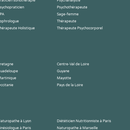
raticien sonothérapie
Psychanalyste
sychopraticien
Psychothérapeute
PA
Sage-femme
ophrologue
Thérapeute
hérapeute Holistique
Thérapeute Psychocorporel
retagne
Centre-Val de Loire
uadeloupe
Guyane
artinique
Mayotte
ccitanie
Pays de la Loire
aturopathe à Lyon
Diététicien Nutritionniste à Paris
inésiologue à Paris
Naturopathe à Marseille