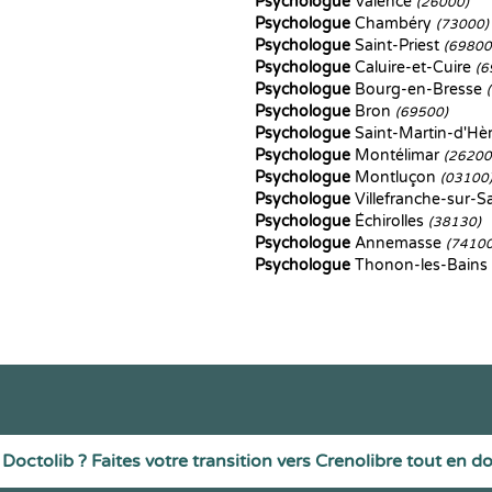
Psychologue
Valence
(26000)
Psychologue
Chambéry
(73000)
Psychologue
Saint-Priest
(69800
Psychologue
Caluire-et-Cuire
(6
Psychologue
Bourg-en-Bresse
Psychologue
Bron
(69500)
Psychologue
Saint-Martin-d'Hè
Psychologue
Montélimar
(26200
Psychologue
Montluçon
(03100
Psychologue
Villefranche-sur-
Psychologue
Échirolles
(38130)
Psychologue
Annemasse
(74100
Psychologue
Thonon-les-Bains
Doctolib ? Faites votre transition vers Crenolibre tout en d