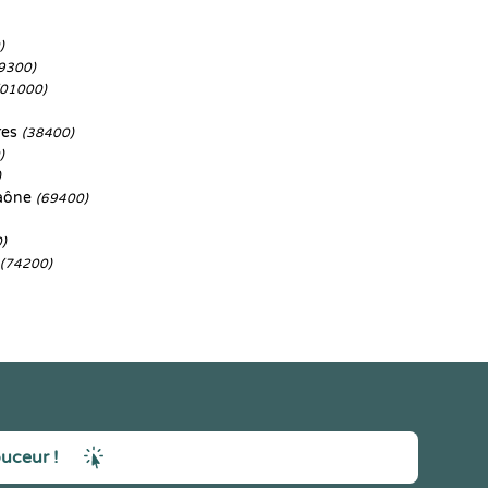
)
9300)
(01000)
res
(38400)
)
)
Saône
(69400)
)
(74200)
ouceur !