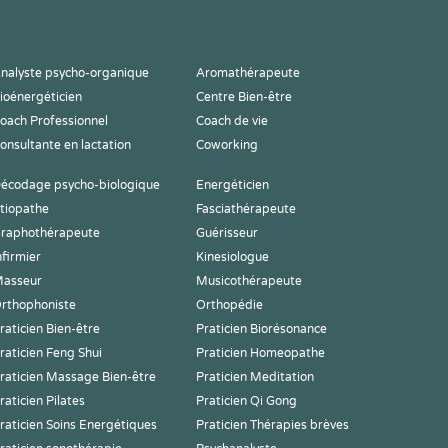
nalyste psycho-organique
Aromathérapeute
ioénergéticien
Centre Bien-être
oach Professionnel
Coach de vie
onsultante en lactation
Coworking
écodage psycho-biologique
Energéticien
tiopathe
Fasciathérapeute
raphothérapeute
Guérisseur
nfirmier
Kinesiologue
asseur
Musicothérapeute
rthophoniste
Orthopédie
raticien Bien-être
Praticien Biorésonance
raticien Feng Shui
Praticien Homeopathe
raticien Massage Bien-être
Praticien Meditation
raticien Pilates
Praticien Qi Gong
raticien Soins Energétiques
Praticien Thérapies brèves