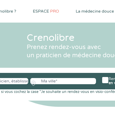
olibre ?
ESPACE
PRO
La médecine douce
Crenolibre
Prenez rendez-vous avec
un praticien de médecine dou
Ren
en 
si vous cochez la case "Je souhaite un rendez-vous en visio-confé