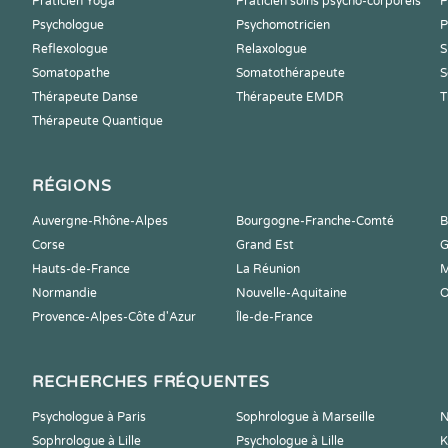
Praticien Yoga
Praticien soins psycho-corporels
P
Psychologue
Psychomotricien
P
Reflexologue
Relaxologue
S
Somatopathe
Somatothérapeute
S
Thérapeute Danse
Thérapeute EMDR
T
Thérapeute Quantique
RÉGIONS
Auvergne-Rhône-Alpes
Bourgogne-Franche-Comté
B
Corse
Grand Est
G
Hauts-de-France
La Réunion
M
Normandie
Nouvelle-Aquitaine
O
Provence-Alpes-Côte d'Azur
Île-de-France
RECHERCHES FRÉQUENTES
Psychologue à Paris
Sophrologue à Marseille
N
Sophrologue à Lille
Psychologue à Lille
K