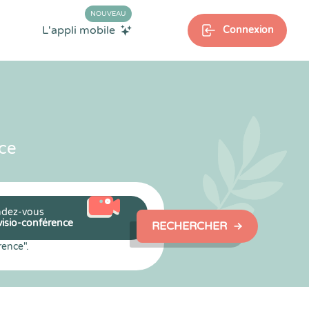
NOUVEAU
L'appli mobile
Connexion
ce
dez-vous
visio-conférence
RECHERCHER
rence".