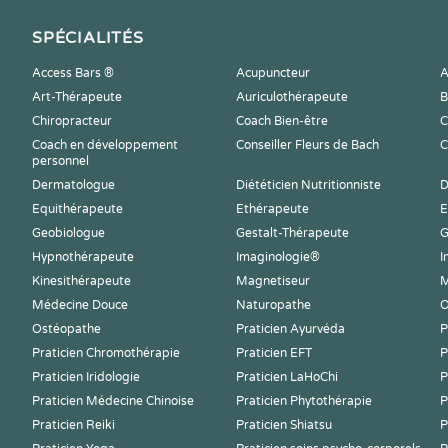
SPÉCIALITÉS
Access Bars ®
Acupuncteur
A
Art-Thérapeute
Auriculothérapeute
B
Chiropracteur
Coach Bien-être
C
Coach en développement
Conseiller Fleurs de Bach
C
personnel
Dermatologue
Diététicien Nutritionniste
D
Equithérapeute
Ethérapeute
E
Geobiologue
Gestalt-Thérapeute
G
Hypnothérapeute
Imaginologie®
I
Kinesithérapeute
Magnetiseur
M
Médecine Douce
Naturopathe
O
Ostéopathe
Praticien Ayurvéda
P
Praticien Chromothérapie
Praticien EFT
P
Praticien Iridologie
Praticien LaHoChi
P
Praticien Médecine Chinoise
Praticien Phytothérapie
P
Praticien Reiki
Praticien Shiatsu
P