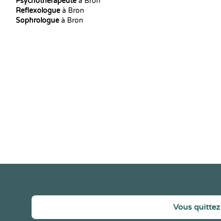
Psychothérapeute
à Bron
Reflexologue
à Bron
Sophrologue
à Bron
Vous quittez 