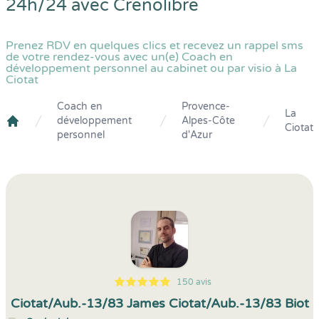
24h/24 avec
Crenolibre
Prenez RDV en quelques clics et recevez un rappel sms
de votre rendez-vous avec un(e) Coach en
développement personnel au cabinet ou par visio à La
Ciotat
Coach en
Provence-
La
développement
Alpes-Côte
Ciotat
Crenolibre
personnel
d'Azur
150 avis
5
1
5
150
Ciotat/Aub.-13/83 James Ciotat/Aub.-13/83 Biot