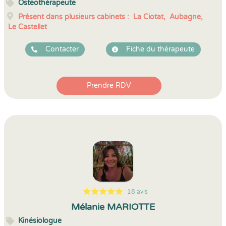
Ostéothérapeute
Présent dans plusieurs cabinets :
La Ciotat,
Aubagne,
Le Castellet
Contacter
Fiche du thérapeute
Prendre RDV
18 avis
5
1
5
18
Mélanie MARIOTTE
Kinésiologue