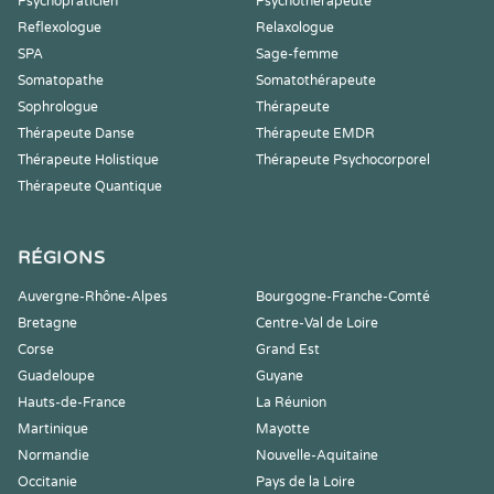
Psychopraticien
Psychothérapeute
Reflexologue
Relaxologue
SPA
Sage-femme
Somatopathe
Somatothérapeute
Sophrologue
Thérapeute
Thérapeute Danse
Thérapeute EMDR
Thérapeute Holistique
Thérapeute Psychocorporel
Thérapeute Quantique
RÉGIONS
Auvergne-Rhône-Alpes
Bourgogne-Franche-Comté
Bretagne
Centre-Val de Loire
Corse
Grand Est
Guadeloupe
Guyane
Hauts-de-France
La Réunion
Martinique
Mayotte
Normandie
Nouvelle-Aquitaine
Occitanie
Pays de la Loire