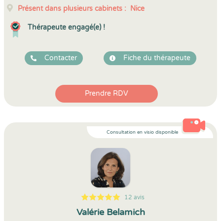
Présent dans plusieurs cabinets :
Nice
Thérapeute engagé(e) !
Contacter
Fiche du thérapeute
Prendre RDV
Consultation en visio disponible
12 avis
5
1
5
12
Valérie Belamich