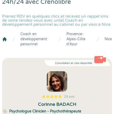
24h/24 avec
Crenolibre
Prenez RDV en quelques clics et recevez un rappel sms
de votre rendez-vous avec un(e) Coach en
développement personnel au cabinet ou par visio à Nice
Coach en
Provence-
développement
Alpes-Côte
Nice
Crenolibre
personnel
d'Azur
Consultation en visio disponible
29 avis
5
1
5
29
Corinne BADACH
Psychologue Clinicien - Psychothérapeute