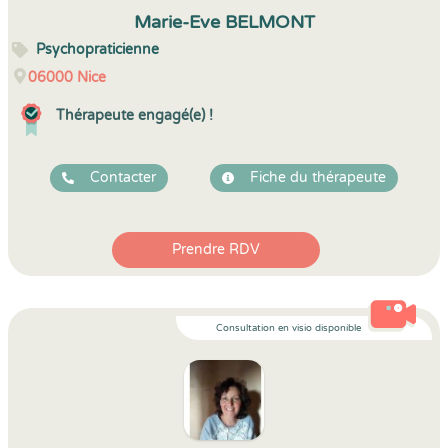
5
1
5
3
Marie-Eve BELMONT
Psychopraticienne
06000
Nice
Thérapeute engagé(e) !
Contacter
Fiche du thérapeute
Prendre RDV
Consultation en visio disponible