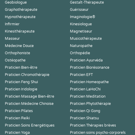
Geobiologue
Gestalt-Thérapeute
Graphothérapeute
Guérisseur
Hypnothérapeute
Imaginologie®
Infirmier
Kinesiologue
Kinesithérapeute
Magnetiseur
Masseur
Musicothérapeute
Médecine Douce
Naturopathe
Orthophoniste
Orthopédie
Ostéopathe
Praticien Ayurvéda
Praticien Bien-être
Praticien Biorésonance
Praticien Chromothérapie
Praticien EFT
Praticien Feng Shui
Praticien Homeopathe
Praticien Iridologie
Praticien LaHoChi
Praticien Massage Bien-être
Praticien Meditation
Praticien Médecine Chinoise
Praticien Phytothérapie
Praticien Pilates
Praticien Qi Gong
Praticien Reiki
Praticien Shiatsu
Praticien Soins Energétiques
Praticien Thérapies brèves
Praticien Yoga
Praticien soins psycho-corporels