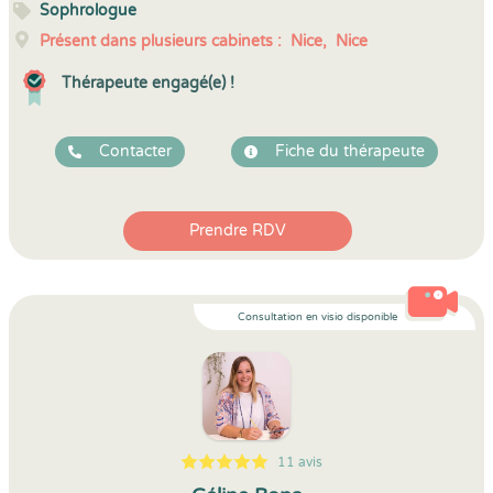
Sophrologue
Présent dans plusieurs cabinets :
Nice,
Nice
Thérapeute engagé(e) !
Contacter
Fiche du thérapeute
Prendre RDV
Consultation en visio disponible
11 avis
5
1
5
11