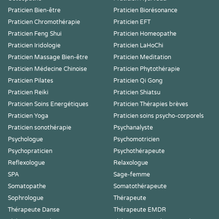
Praticien Bien-être
Praticien Biorésonance
Praticien Chromothérapie
Praticien EFT
Praticien Feng Shui
Praticien Homeopathe
Praticien Iridologie
Praticien LaHoChi
Praticien Massage Bien-être
Praticien Meditation
Praticien Médecine Chinoise
Praticien Phytothérapie
Praticien Pilates
Praticien Qi Gong
Praticien Reiki
Praticien Shiatsu
Praticien Soins Energétiques
Praticien Thérapies brèves
Praticien Yoga
Praticien soins psycho-corporels
Praticien sonothérapie
Psychanalyste
Psychologue
Psychomotricien
Psychopraticien
Psychothérapeute
Reflexologue
Relaxologue
SPA
Sage-femme
Somatopathe
Somatothérapeute
Sophrologue
Thérapeute
Thérapeute Danse
Thérapeute EMDR