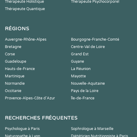
Thérapeute Holistique
Thérapeute Psychocorporel
Thérapeute Quantique
RÉGIONS
Auvergne-Rhône-Alpes
Bourgogne-Franche-Comté
Bretagne
Centre-Val de Loire
Corse
Grand Est
Guadeloupe
Guyane
Hauts-de-France
La Réunion
Martinique
Mayotte
Normandie
Nouvelle-Aquitaine
Occitanie
Pays de la Loire
Provence-Alpes-Côte d'Azur
Île-de-France
RECHERCHES FRÉQUENTES
Psychologue à Paris
Sophrologue à Marseille
Naturopathe à Lyon
Diététicien Nutritionniste à Paris