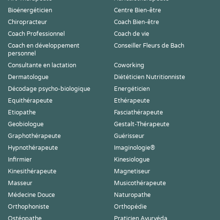
Bioénergéticien
Centre Bien-être
Chiropracteur
Coach Bien-être
Coach Professionnel
Coach de vie
Coach en développement
Conseiller Fleurs de Bach
personnel
Consultante en lactation
Coworking
Dermatologue
Diététicien Nutritionniste
Décodage psycho-biologique
Energéticien
Equithérapeute
Ethérapeute
Etiopathe
Fasciathérapeute
Geobiologue
Gestalt-Thérapeute
Graphothérapeute
Guérisseur
Hypnothérapeute
Imaginologie®
Infirmier
Kinesiologue
Kinesithérapeute
Magnetiseur
Masseur
Musicothérapeute
Médecine Douce
Naturopathe
Orthophoniste
Orthopédie
Ostéopathe
Praticien Ayurvéda