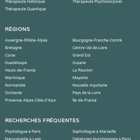
Thérapeute Holistique
Thérapeute Psychocorporel
Thérapeute Quantique
RÉGIONS
Auvergne-Rhône-Alpes
Bourgogne-Franche-Comté
Bretagne
Centre-Val de Loire
Corse
Grand Est
Guadeloupe
Guyane
Hauts-de-France
La Réunion
Martinique
Mayotte
Normandie
Nouvelle-Aquitaine
Occitanie
Pays de la Loire
Provence-Alpes-Côte d'Azur
Île-de-France
RECHERCHES FRÉQUENTES
Psychologue à Paris
Sophrologue à Marseille
Naturopathe à Lyon
Diététicien Nutritionniste à Paris