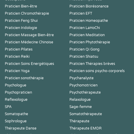
Praticien Bien-être
Praticien Biorésonance
Praticien Chromothérapie
Praticien EFT
Praticien Feng Shui
Praticien Homeopathe
Praticien Iridologie
Praticien LaHoChi
Praticien Massage Bien-être
Praticien Meditation
Praticien Médecine Chinoise
Praticien Phytothérapie
Praticien Pilates
Praticien Qi Gong
Praticien Reiki
Praticien Shiatsu
Praticien Soins Energétiques
Praticien Thérapies brèves
Praticien Yoga
Praticien soins psycho-corporels
Praticien sonothérapie
Psychanalyste
Psychologue
Psychomotricien
Psychopraticien
Psychothérapeute
Reflexologue
Relaxologue
SPA
Sage-femme
Somatopathe
Somatothérapeute
Sophrologue
Thérapeute
Thérapeute Danse
Thérapeute EMDR