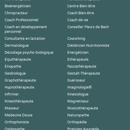
Bioénergéticien
Centre Bien-être
Chiropracteur
Coach Bien-être
Coach Professionnel
Coach de vie
Coach en développement
Conseiller Fleurs de Bach
personnel
Consultante en lactation
Coworking
Dermatologue
Diététicien Nutritionniste
Décodage psycho-biologique
Energéticien
Equithérapeute
Ethérapeute
Etiopathe
Fasciathérapeute
Geobiologue
Gestalt-Thérapeute
Graphothérapeute
Guérisseur
Hypnothérapeute
Imaginologie®
Infirmier
Kinesiologue
Kinesithérapeute
Magnetiseur
Masseur
Musicothérapeute
Médecine Douce
Naturopathe
Orthophoniste
Orthopédie
Ostéopathe
Praticien Ayurvéda