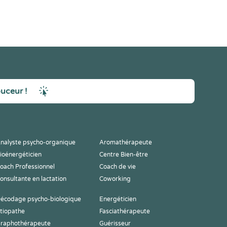
ouceur !
nalyste psycho-organique
Aromathérapeute
ioénergéticien
Centre Bien-être
oach Professionnel
Coach de vie
onsultante en lactation
Coworking
écodage psycho-biologique
Energéticien
tiopathe
Fasciathérapeute
raphothérapeute
Guérisseur