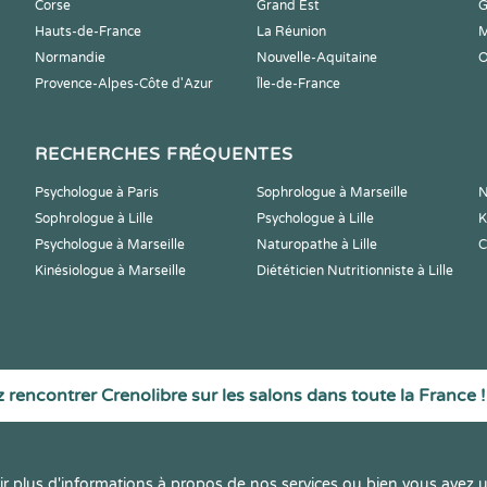
Corse
Grand Est
G
Hauts-de-France
La Réunion
M
Normandie
Nouvelle-Aquitaine
O
Provence-Alpes-Côte d'Azur
Île-de-France
RECHERCHES FRÉQUENTES
Psychologue à Paris
Sophrologue à Marseille
N
Sophrologue à Lille
Psychologue à Lille
K
Psychologue à Marseille
Naturopathe à Lille
C
Kinésiologue à Marseille
Diététicien Nutritionniste à Lille
 rencontrer Crenolibre sur les salons dans toute la France !
r plus d'informations à propos de nos services ou bien vous avez u