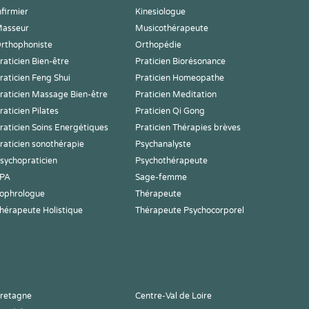
nfirmier
Kinesiologue
asseur
Musicothérapeute
rthophoniste
Orthopédie
raticien Bien-être
Praticien Biorésonance
raticien Feng Shui
Praticien Homeopathe
raticien Massage Bien-être
Praticien Meditation
raticien Pilates
Praticien Qi Gong
raticien Soins Energétiques
Praticien Thérapies brèves
raticien sonothérapie
Psychanalyste
sychopraticien
Psychothérapeute
PA
Sage-femme
ophrologue
Thérapeute
hérapeute Holistique
Thérapeute Psychocorporel
retagne
Centre-Val de Loire