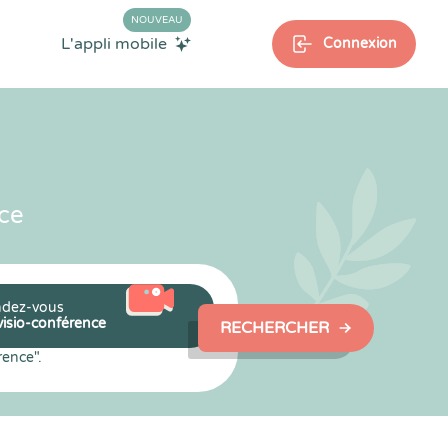
NOUVEAU
L'appli mobile
Connexion
ce
dez-vous
visio-conférence
RECHERCHER
rence".