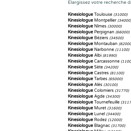
Elargissez votre recherche da
Kinesiologue
Toulouse
(31000)
Kinesiologue
Montpellier
(34000
Kinesiologue
Nîmes
(30000)
Kinesiologue
Perpignan
(66000)
Kinesiologue
Béziers
(34500)
Kinesiologue
Montauban
(82000
Kinesiologue
Narbonne
(11100)
Kinesiologue
Albi
(81990)
Kinesiologue
Carcassonne
(1100
Kinesiologue
Sète
(34200)
Kinesiologue
Castres
(81100)
Kinesiologue
Tarbes
(65000)
Kinesiologue
Alès
(30100)
Kinesiologue
Colomiers
(31770)
Kinesiologue
Agde
(34300)
Kinesiologue
Tournefeuille
(3117
Kinesiologue
Muret
(31600)
Kinesiologue
Lunel
(34400)
Kinesiologue
Rodez
(12000)
Kinesiologue
Blagnac
(31700)