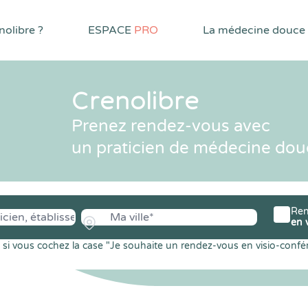
olibre ?
ESPACE
PRO
La médecine douce
Crenolibre
Prenez rendez-vous avec
un praticien de médecine dou
Ren
en 
si vous cochez la case "Je souhaite un rendez-vous en visio-confé