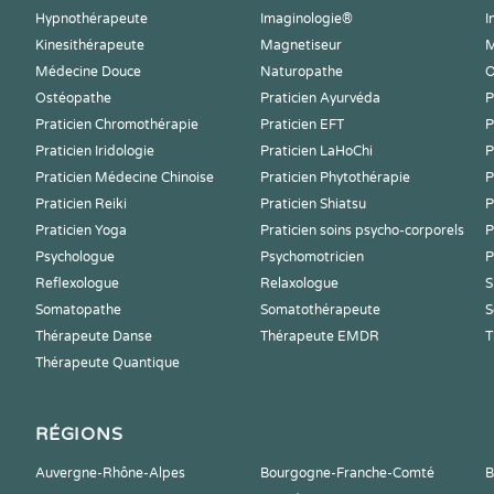
Hypnothérapeute
Imaginologie®
I
Kinesithérapeute
Magnetiseur
M
Médecine Douce
Naturopathe
O
Ostéopathe
Praticien Ayurvéda
P
Praticien Chromothérapie
Praticien EFT
P
Praticien Iridologie
Praticien LaHoChi
P
Praticien Médecine Chinoise
Praticien Phytothérapie
P
Praticien Reiki
Praticien Shiatsu
P
Praticien Yoga
Praticien soins psycho-corporels
P
Psychologue
Psychomotricien
P
Reflexologue
Relaxologue
S
Somatopathe
Somatothérapeute
S
Thérapeute Danse
Thérapeute EMDR
T
Thérapeute Quantique
RÉGIONS
Auvergne-Rhône-Alpes
Bourgogne-Franche-Comté
B