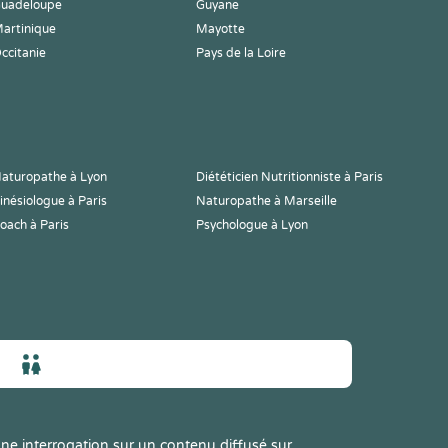
uadeloupe
Guyane
artinique
Mayotte
ccitanie
Pays de la Loire
aturopathe à Lyon
Diététicien Nutritionniste à Paris
inésiologue à Paris
Naturopathe à Marseille
oach à Paris
Psychologue à Lyon
ne interrogation sur un contenu diffusé sur