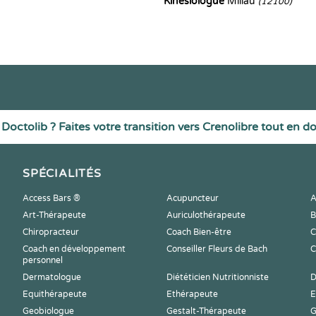
Kinesiologue
Millau
(12100)
Doctolib ? Faites votre transition vers Crenolibre tout en d
SPÉCIALITÉS
Access Bars ®
Acupuncteur
A
Art-Thérapeute
Auriculothérapeute
B
Chiropracteur
Coach Bien-être
C
Coach en développement
Conseiller Fleurs de Bach
C
personnel
Dermatologue
Diététicien Nutritionniste
D
Equithérapeute
Ethérapeute
E
Geobiologue
Gestalt-Thérapeute
G