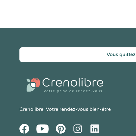
Vous quittez 
Crenolibre
, Votre rendez-vous bien-être
Youtube
Facebook
Pintereset
Instagram
LinkedIn