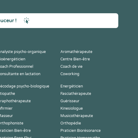
ouceur !
nalyste psycho-organique
Aromathérapeute
ioénergéticien
Centre Bien-être
oach Professionnel
Coach de vie
onsultante en lactation
Coworking
écodage psycho-biologique
Energéticien
tiopathe
Fasciathérapeute
raphothérapeute
Guérisseur
nfirmier
Kinesiologue
asseur
Musicothérapeute
rthophoniste
Orthopédie
raticien Bien-être
Praticien Biorésonance