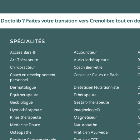
Doctolib ? Faites votre transition vers Crenolibre tout en d
SPÉCIALITÉS
Access Bars ®
Acupuncteur
A
Art-Thérapeute
Auriculothérapeute
B
Chiropracteur
Coach Bien-être
C
Coach en développement
Conseiller Fleurs de Bach
C
personnel
Dermatologue
Diététicien Nutritionniste
D
Equithérapeute
Ethérapeute
E
Geobiologue
Gestalt-Thérapeute
G
Hypnothérapeute
Imaginologie®
I
Kinesithérapeute
Magnetiseur
M
Médecine Douce
Naturopathe
O
Ostéopathe
Praticien Ayurvéda
P