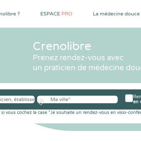
olibre ?
ESPACE
PRO
La médecine douce
Crenolibre
Prenez rendez-vous avec
un praticien de médecine dou
Ren
en 
si vous cochez la case "Je souhaite un rendez-vous en visio-confé